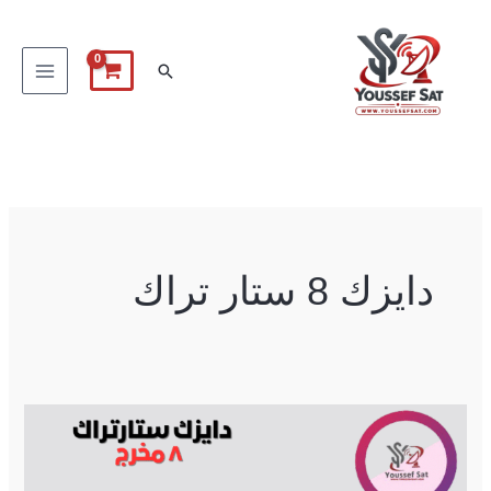
خطي
لى
البحث
لمحتوى
دايزك 8 ستار تراك
دايزك
8
مخرج