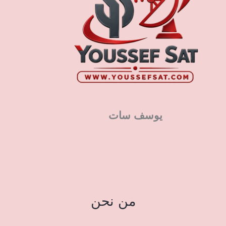
يوسف سات
من نحن