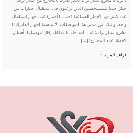
دايزك 8 مخرج ستار تراك يعتبر دايزك 8 مخارج من ستار تراك
خيارًا جيدًا للمستخدمين الذين يرغبون في استقبال إشارات من
عدد كبير من الأقمار الصناعية (حتى 8 أقمار) على جهاز استقبال
واحد. وإليك أبرز مميزاته: المواصفات الأساسية لجهاز الدايزك 8
مخرج ستار تراك: عدد المداخل: 8 مداخل (IN) لتوصيل 8 أطباق
لاقطة. عدد المخارج: […]
قراءة المزيد »