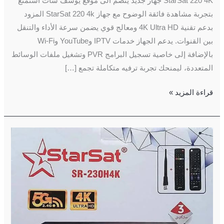
StarSat 220 4K جهاز جديد ينضم الى موقع يوسف سات أستمتع
بتجربة مشاهدة فائقة الوضوح مع جهاز StarSat 220 4k المزود
بدعم تقنية 4K Ultra HD ومعالج قوي يضمن سرعة الأداء والتنقل
بين القنوات. يدعم الجهاز خدمات IPTV وYouTube وWi-Fi
بالإضافة إلى خاصية تسجيل البرامج PVR وتشغيل ملفات الوسائط
المتعددة، ليمنحك تجربة ترفيه متكاملة تجمع […]
قراءة المزيد »
Starsat
230H
4k
5G