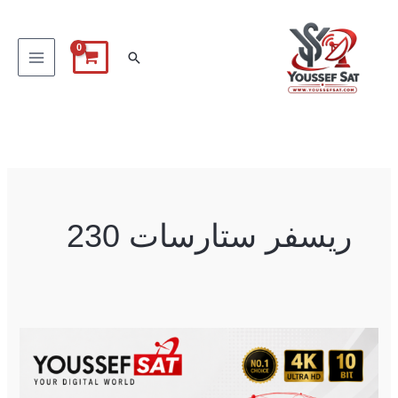
خطي
لى
البحث
لمحتوى
ريسفر ستارسات 230
StarSat
220
4K