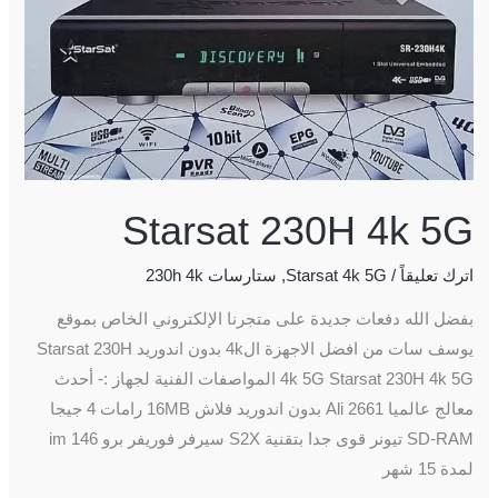
Starsat 230H 4k 5G
اترك تعليقاً
/
Starsat 4k 5G
,
ستارسات 230h 4k
بفضل الله دفعات جديدة على متجرنا الإلكتروني الخاص بموقع
يوسف سات من افضل الاجهزة ال4k بدون اندوريد Starsat 230H
4k 5G Starsat 230H 4k 5G المواصفات الفنية لجهاز :- أحدث
معالج عالميا Ali 2661 بدون اندوريد فلاش 16MB رامات 4 جيجا
SD-RAM تيونر قوى جدا بتقنية S2X سيرفر فوريفر برو 146 im
لمدة 15 شهر