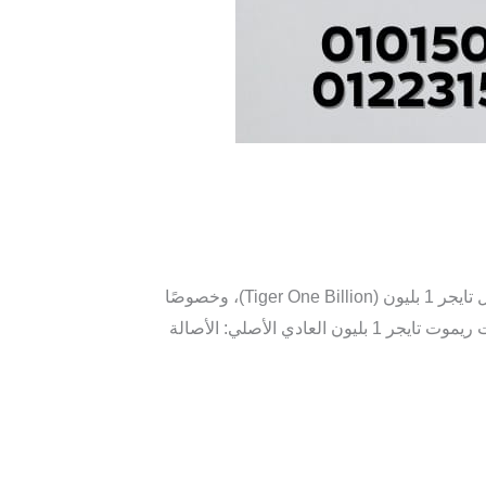
ريموت تايجر 1 بليون العادى الاصلى ريموت تايجر 1 بليون العادي الأصلي هو ريموت كنترول مصمم خصيصًا لأجهزة استقبال تايجر 1 بليون (Tiger One Billion)، وخصوصًا
إصدارات مثل V1 4K والبرو . يُعتبر هذا الريموت الأصلي قطعة أساسية لضمان أفضل تجربة مع الجهاز. مواصفات ومميزات ريموت تايجر 1 بليون العادي الأصلي: الأصالة