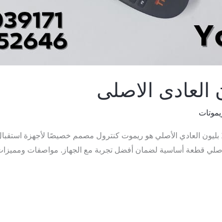
يموتات