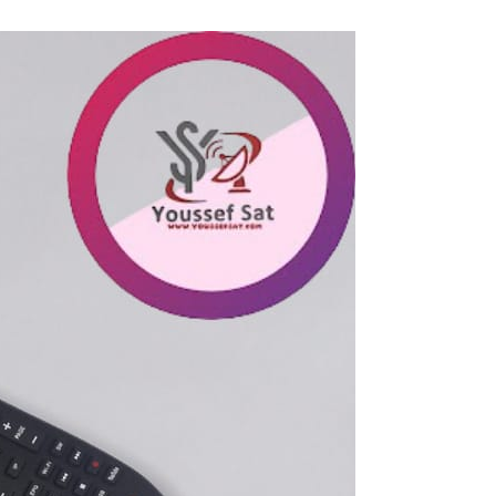
ريموت
تايجر
1
بليون
العادى
الاصلى