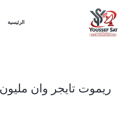
خطي
لى
لمحتوى
الرئيسية
ريموت تايجر وان مليون v3