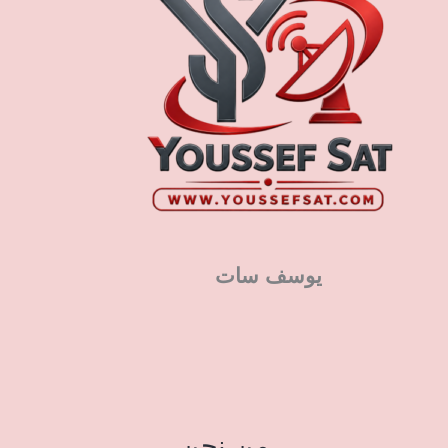
يوسف سات
من نحن