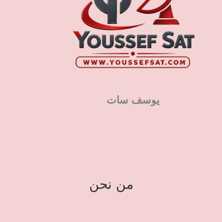
يوسف سات
من نحن