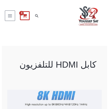
خطي
لى
البحث
لمحتوى
كابل HDMI للتلفزيون
كابل
HDMI
2.1