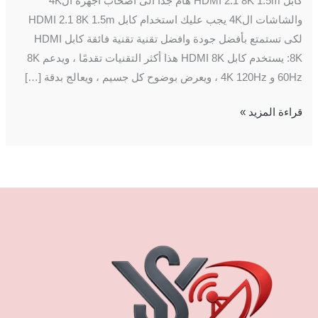
كابل HDMI 2.1 8K 1.5m هام جدا الى أصحاب اجهزة ال4K
والشاشات ال4K يجب عليك استخدام كابل HDMI 2.1 8K 1.5m
لكى تستمتع بأفضل جودة وافضل تقنية تقنية فائقة كابل HDMI
8K: يستخدم كابل HDMI 8K هذا أكثر التقنيات تقدمًا ، ويدعم 8K
60Hz و 4K 120Hz ، ويعرض بوضوح كل جسيم ، ويعالج بدقة […]
قراءة المزيد »