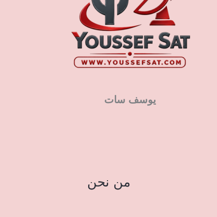
يوسف سات
من نحن