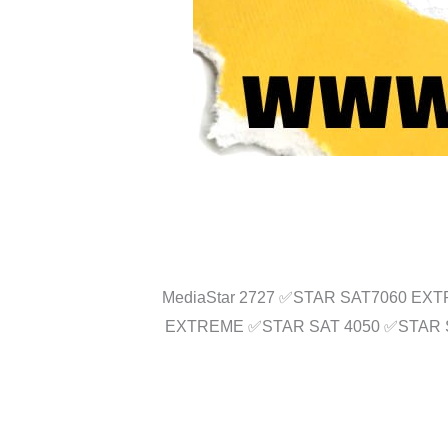
 لشهر 10 ملحوظه الملف صالح ✅MediaStar 2727 ✅STAR SAT7060 EXTREME ✅STAR SAT4050
EXTREME ✅STAR SAT 4050 ✅STAR SA