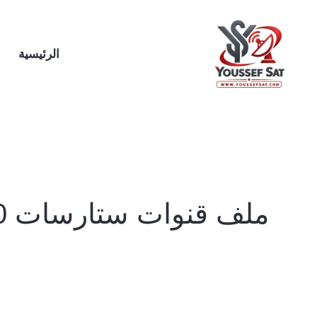
خطي
لى
لمحتوى
الرئيسية
ملف قنوات ستارسات 7060