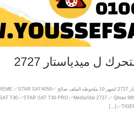
ك ل ميدياستار 2727
افضل واقوى و احدث ملف قنوات متحرك لميدياستار 2727
T T30 ✅STAR SAT T30 PRO ✅MediaStar 2727 ✅ Qmax 999
✅TIGER 