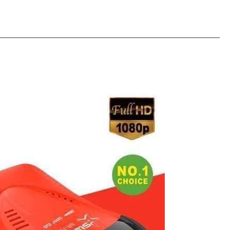
سوفت
وير
جديد
ستارسات
٧٠٦٠