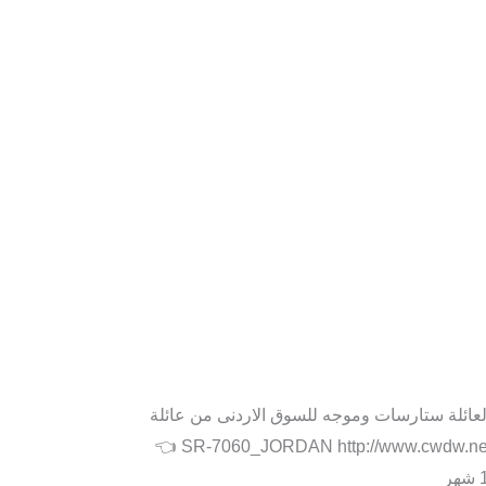
خ 15/10/2021 #تحديث خاص بأحدث جهاز منضم لعائلة ستارسات وموجه للسوق الاردنى من عائلة
فوريفر SE 📌 نسخة رقم 130 SR-7060_JORDAN http://www.cwdw.net/downloads/New-04/SR-7060_JORDAN/SR-7060_Jordan_V130_14102021.zip 👈