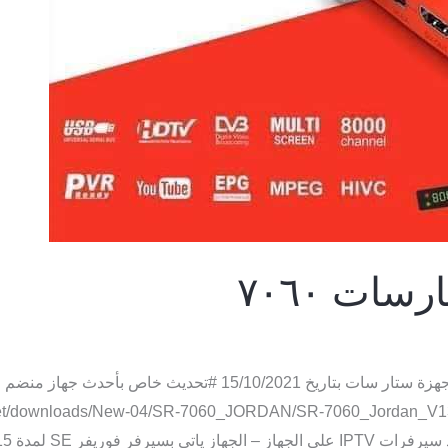
ات ٧٠٦٠
سوفت وير جديد ستارسات ٧٠٦٠ #جديد تحدثيات أجهزة ستار سات بتاري