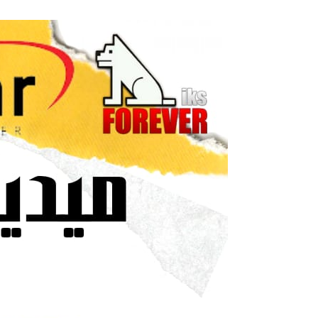
احدث
ملف
قنوات
متحرك
ل
ميدياستار
2727