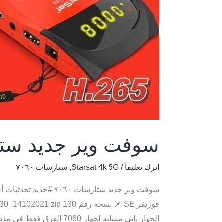
سوفت وير جديد ستارس
اترك تعليقاً
/
Starsat 4k 5G
,
ستارسات ٧٠٦٠
الجهاز ياتى مشابه لجهاز 7060 الفرق فقط فى مدد سيرفرات IPTV على الجهاز – الجهاز ياتى بسيرفر فوريفر SE لمدة 15 شهر