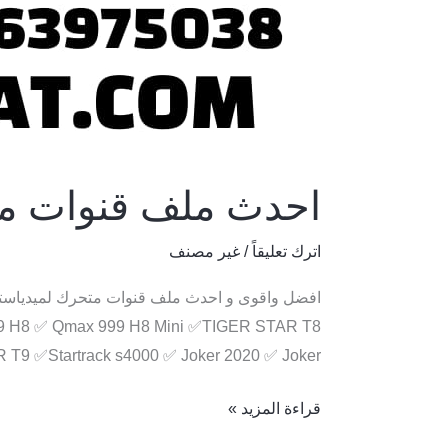
احدث ملف قنوات متحر
اترك تعليقاً
/
غير مصنف
 H8 ✅ Qmax 999 H8 Mini ✅TIGER STAR T8
T9 ✅Startrack s4000 ✅ Joker 2020 ✅ Joker […]
قراءة المزيد »