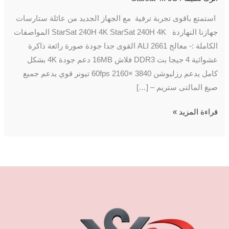
استمتع باقوى تجربة ترفية مع الجهاز الجديد من عائلة ستارسات
جهازنا النهاردة StarSat 240H 4K StarSat 240H 4K المواصفات
الكاملة :- معالج ALI 2661 القوى جدا جودة صورة رائعة ذاكرة
عشوائية 4 جيجا بت DDR3 فلاش 16MB دعم جودة 4K بشكل
كامل يدعم رزليوشن 60fps 2160× 3840 تيونر قوي يدعم جميع
صيغ المالتى ستريم – […]
قراءة المزيد »