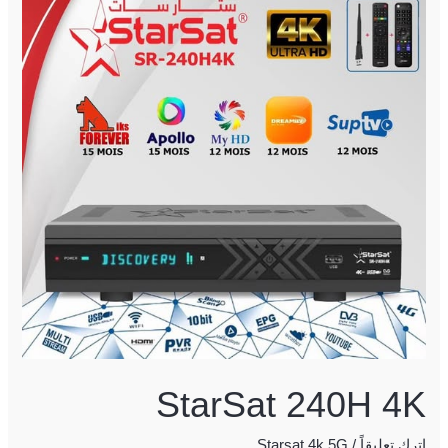
240H
4K
StarSat 240H 4K
اترك تعليقاً
/
Starsat 4k 5G