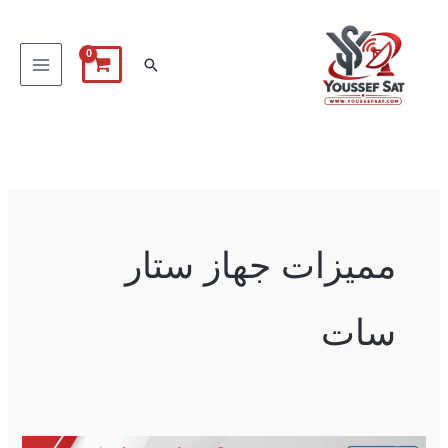
خطي
لى
البحث
لمحتوى
مميزات جهاز ستار
سات
StarSat