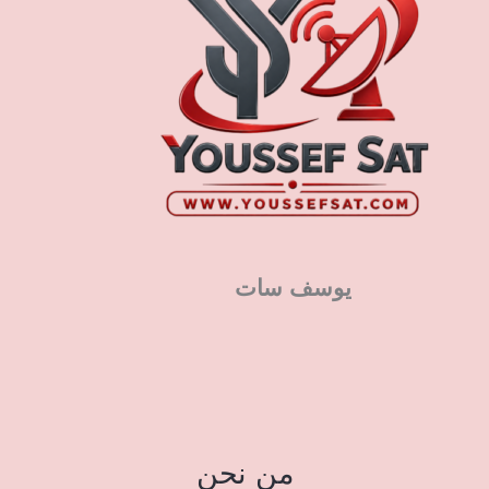
يوسف سات
من نحن