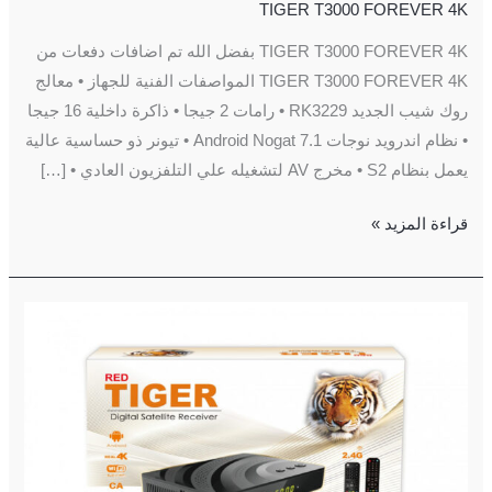
TIGER T3000 FOREVER 4K
TIGER T3000 FOREVER 4K بفضل الله تم اضافات دفعات من
TIGER T3000 FOREVER 4K المواصفات الفنية للجهاز • معالج
روك شيب الجديد RK3229 • رامات 2 جيجا • ذاكرة داخلية 16 جيجا
• نظام اندرويد نوجات 7.1 Android Nogat • تیونر ذو حساسية عالية
يعمل بنظام S2 • مخرج AV لتشغيله علي التلفزيون العادي • […]
قراءة المزيد »
احدث
رسيفر
اندرويد
و
فوركيه