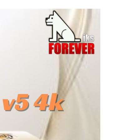
دفعات
جديدة
من
TIGER
One
Million
V5
5G