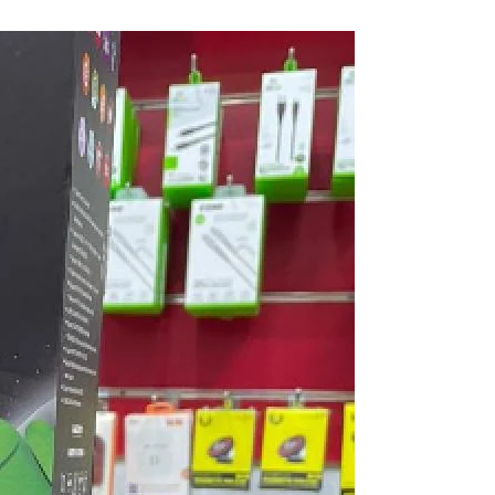
SENATOR
HULK
8K
2025