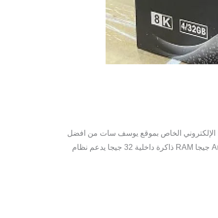
على متجرنا الإلكتروني الخاص بموقع يوسف سات من افضل
أجهزة 4k اندوريد SENATOR HULK 8K 2025 ا️لمواصفات الفنية لجهاز :- المعالج الأمريكي القوى جدا Amlogic S905x3 4 جيجا RAM ذاكرة داخلية 32 جيجا يدعم نظام