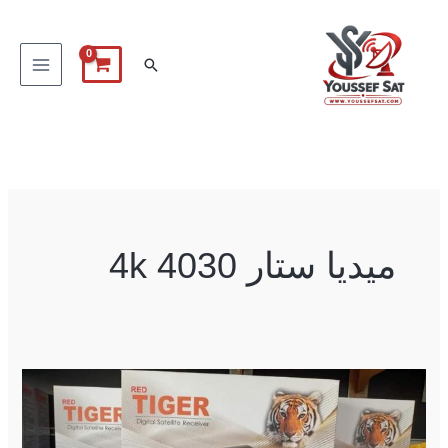
خطي
لى
البحث
لمحتوى
ميديا ستار 4030 4k
احدث
ملف
قنوات