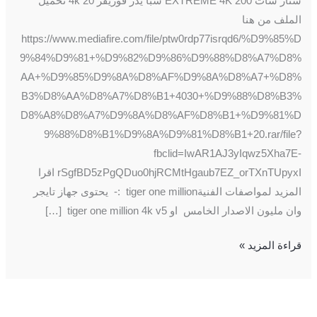
ستار سات 200 EXTREME 4K سبا يدر فوريفر 20 4k تحميل
الملف من هنا
https://www.mediafire.com/file/ptw0rdp77isrqd6/%D9%85%D
9%84%D9%81+%D9%82%D9%86%D9%88%D8%A7%D8%
AA+%D9%85%D9%8A%D8%AF%D9%8A%D8%A7+%D8%
B3%D8%AA%D8%A7%D8%B1+4030+%D9%88%D8%B3%
D8%A8%D8%A7%D9%8A%D8%AF%D8%B1+%D9%81%D
9%88%D8%B1%D9%8A%D9%81%D8%B1+20.rar/file?
fbclid=IwAR1AJ3yIqwz5Xha7E-
rSgfBD5zPgQDuo0hjRCMtHgaub7EZ_orTXnTUpyxI اقرا
المزيد لمواصفات الفنيةtiger one million :- يحتوى جهاز تايجر
وان مليون الاصدار الخامس او tiger one million 4k v5 […]
قراءة المزيد »