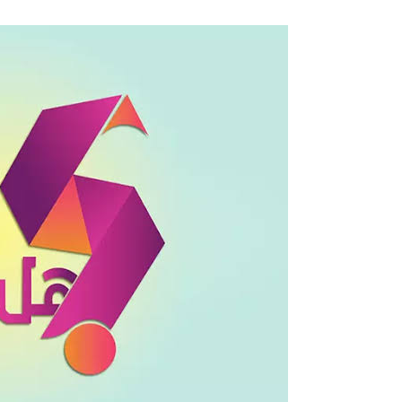
هل
تعلم
أن