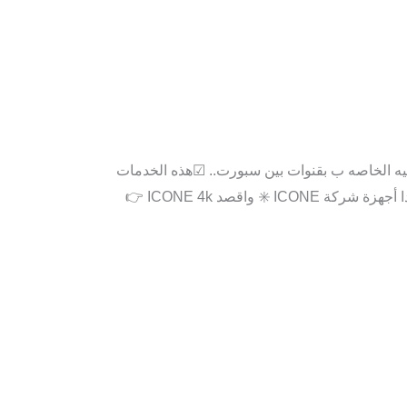
تيه الخاصه ب بقنوات بين سبورت.. ☑هذه الخدمات
تكون مرتبطه بالسيرفر او بال iptv ✅وعنده انتهاء مدة السيرفر او ال iptv تتوقف الخدمه.. 📛في جميع أجهزة الستلايت عدا أجهزة شركة ICONE ✳️ واقصد ICONE 4k 👉