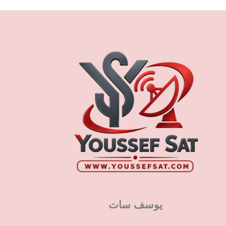
يوسف سات