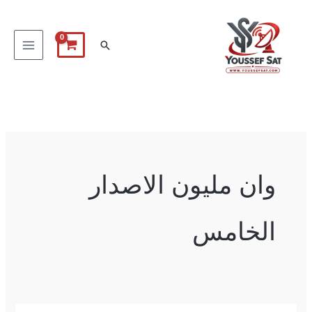
خطي
لى
البحث
لمحتوى
وان مليون الاصدار
الخامس
TIGER