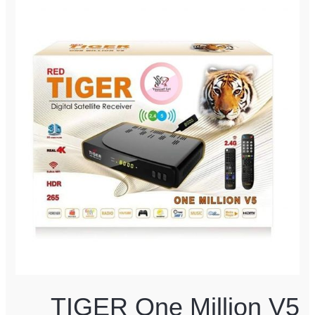
One
Million
V5
5G
TIGER One Million V5