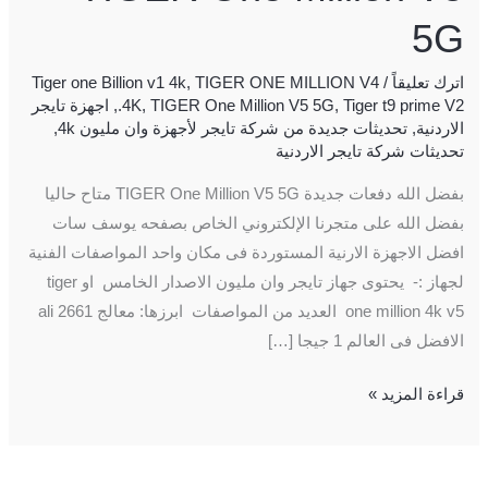
5G
اترك تعليقاً
/
TIGER ONE MILLION V4
,
Tiger one Billion v1 4k
Tiger t9 prime V2
,
TIGER One Million V5 5G
,
.4K
,
اجهزة تايجر
الاردنية
,
تحديثات جديدة من شركة تايجر لأجهزة وان مليون 4k
,
تحديثات شركة تايجر الاردنية
بفضل الله دفعات جديدة TIGER One Million V5 5G متاح حاليا
بفضل الله️ على متجرنا الإلكتروني الخاص بصفحه يوسف سات
افضل الاجهزة الارنية المستوردة فى مكان واحد المواصفات الفنية
لجهاز :- يحتوى جهاز تايجر وان مليون الاصدار الخامس او tiger
one million 4k v5 العديد من المواصفات ابرزها: معالج ali 2661
الافضل فى العالم 1 جيجا […]
قراءة المزيد »