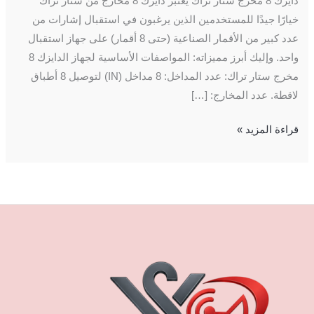
دايزك 8 مخرج ستار تراك يعتبر دايزك 8 مخارج من ستار تراك
خيارًا جيدًا للمستخدمين الذين يرغبون في استقبال إشارات من
عدد كبير من الأقمار الصناعية (حتى 8 أقمار) على جهاز استقبال
واحد. وإليك أبرز مميزاته: المواصفات الأساسية لجهاز الدايزك 8
مخرج ستار تراك: عدد المداخل: 8 مداخل (IN) لتوصيل 8 أطباق
لاقطة. عدد المخارج: […]
قراءة المزيد »