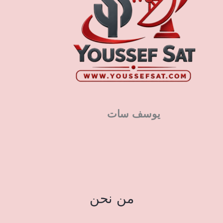
يوسف سات
من نحن