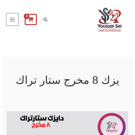
خطي
لى
البحث
لمحتوى
يزك 8 مخرج ستار تراك
دايزك
8
مخرج