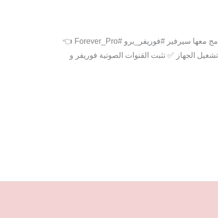
افضل اوسهل سوفت واير جديد تحدثيات ستار سات بتاريخ 18/10/2021 #تحديثات خاصة بأجهزة #ستارسات أندرويد والمدمج معها سيرفير #فوريفر_برو #Forever_Pro 👈
ى مشكلة الرسترة وإعادة تشغيل الجهاز ✅ تثبت القنوات الصوتية فوريفر و