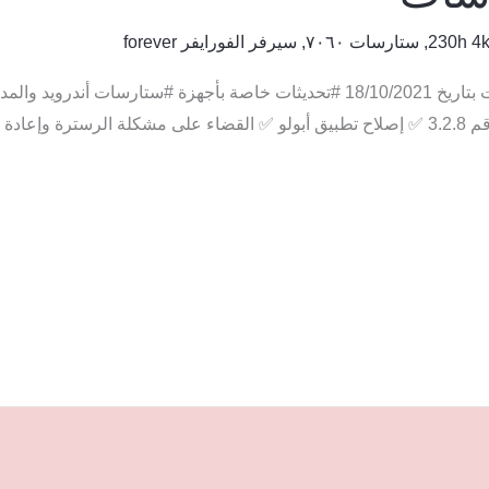
,
ستارسات ٧٠٦٠
,
سيرفر الفورايفر forever
التحديث إضطراى لا علاقة له بتغيير اللانشر نسخ رقم 3.2.8 ✅ إصلاح تطبيق أبولو ✅ القضاء عل