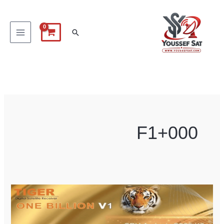
خطي
لى
البحث
لمحتوى
F1+000
أسرار
Tiger
one