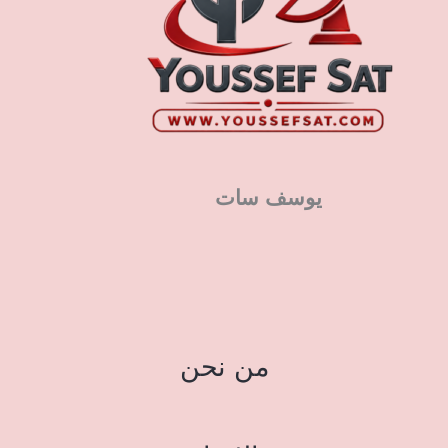
يوسف سات
من نحن