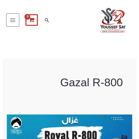
خطي
لى
البحث
لمحتوى
Gazal R-800
Gazal
R-
800plus