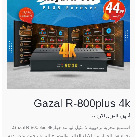
4k
Gazal R-800plus 4k
أجهزة الغزال الاردنية
استمتع بتجربة ترفيهية لا مثيل لها مع جهازGazal R-800plus 4k.
يجمع هذا الجهاز بين الأداء العالي والوضوح الفائق، حيث يدعم دقة