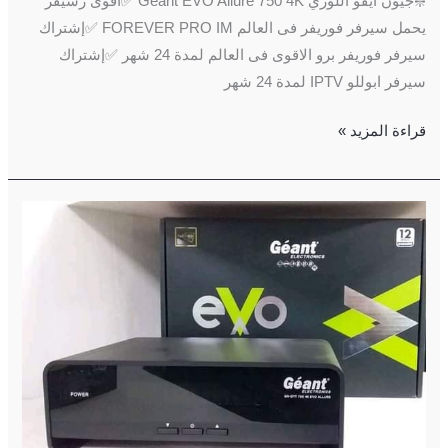
❇️جيون ايفو اللوري Geant EVO Allure 750 4K ✅أقوى رسيفر
يحمل سيرفر فوريفر فى العالم FOREVER PRO IM ✅إشتراك
سيرفر فوريفر برو الاقوى فى العالم لمدة 24 شهر ✅إشتراك
سيرفر ابوللو IPTV لمدة 24 شهر
قراءة المزيد »
جيون
ايفو
اللوري
Geant
EVO
Allure
750
4K