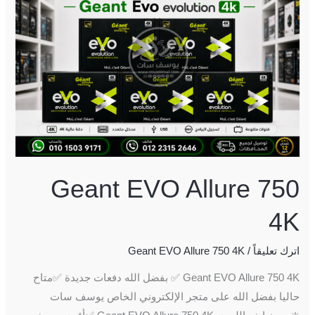
750
4K
Geant EVO Allure 750
4K
اترك تعليقاً
/
Geant EVO Allure 750 4K
Geant EVO Allure 750 4K ✅ بفضل الله دفعات جديدة ✅متاح
حاليا بفضل الله️ على متجر الإلكتروني الخاص يوسف سات