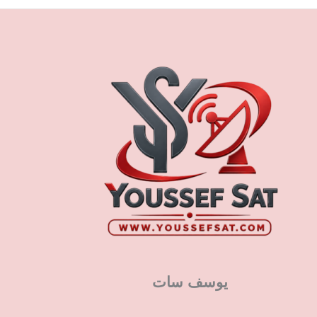
يوسف سات