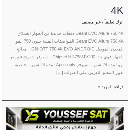
4K
اترك تعليقاً
/
غير مصنف
Geant EVO Allure 750 4K دفعات جديدة من الجهاز العملاق
Geant EVO Allure 750 4K المواصفات الفنية جيون 750 ايفو
المعدن الموديل GN-OTT 750 4K EVO ANDROID. معالج
الجهاز قوي جدا Chipset Hi3798MV200. سيرفر شيرنج فوريفر
برو لمدة 24 شهر. سيرفر Apollo iptv لمدة 24 شهر. خاصية
تغيير المعلق للعربي على القنوات […]
قراءة المزيد »
Geant
EVO
Allure