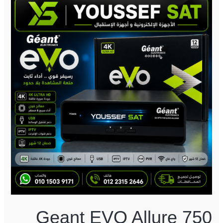
EVO
Allure
750
4K
Geant EVO Allure 750