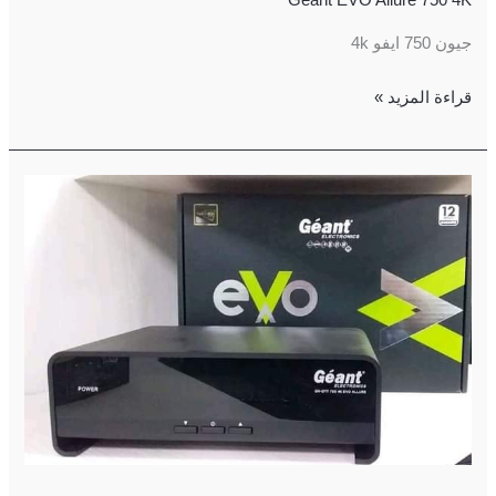
Geant EVO Allure 750 4K
جيون 750 ايفو 4k
قراءة المزيد »
Geant
EVO
Allure
750
4K