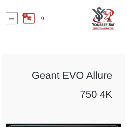
خطي
لى
البحث
لمحتوى
Geant EVO Allure
750 4K
Geant