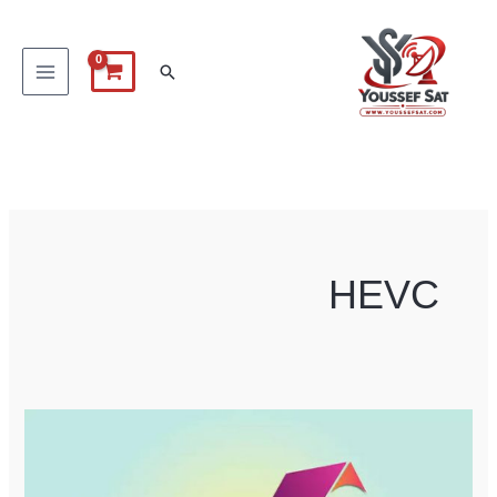
خطي
لى
البحث
لمحتوى
HEVC
هل
تعلم
أن