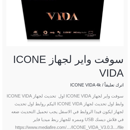
ICONE
VIDA
سوفت واير لجهاز ICONE
VIDA
اترك تعليقاً
/
ICONE VIDA 4k
سوفت واير لجهاز ICONE VIDA اول تحديث لجهاز ICONE VIDA
وابط اول تحديث لجهاز ICONE VIDA اليكم روابط اول تحديث
لجهاز ايكون فيدا الروابط في الاسفل يجب تحميل التحديث ضعه
في فلاش ديسك USB وممره للجهاز ربط ميديا فاير
https://www.mediafire.com/…/ICONE_VIDA_V3.0.3…/file