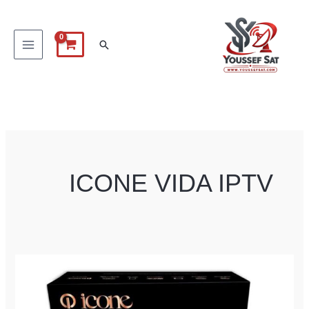
خطي
لى
البحث
لمحتوى
ICONE VIDA IPTV
سوفت
واير
لجهاز