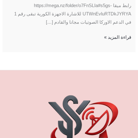
رابط ميقا https://mega.nz/folder/o7FnSLIa#s5gs-
UTWnEvluRTDkJYRYA للاشارة الاجهزة الكورية تبقى رقم 1
في الدعم الاوركا الصوتيات مجانا والقادم […]
قراءة المزيد »