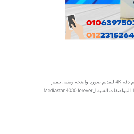
استمتع أفضل ترفيهية مع جهاز Mediastar 4030 forever 4k. يجمع هذا الجهاز بين الأداء العالي والوضوح الفائق، حيث يدعم دقة 4K لتقديم صورة واضحة ونقية. يتميز
بواجهة مستخدم سهلة وبسيطة، مما يجعل سهل التنقل بين القنوات والتطبيقات أكثر سلاسة. Mediastar 4030 forever 4k المواصفات الفنية لMediastar 4030 forever