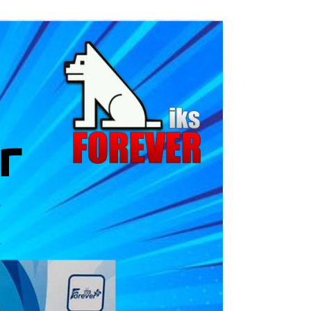
Mediastar
4030
forever
4k