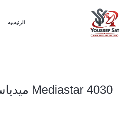
خطي
لى
لمحتوى
الرئيسية
Mediastar 4030 ميدياستار