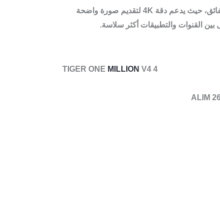
استمتع بتجربة ترفيهية لا مثيل لها مع جهاز TIGER ONE MILLION V4 .4K. يجمع هذا الجهاز بين الأداء العالي والوضوح الفائق، حيث يدعم دقة 4K لتقديم صورة واضحة
بين القنوات والتطبيقات أكثر سلاسة.
TIGER ONE
MILLION
V4 4