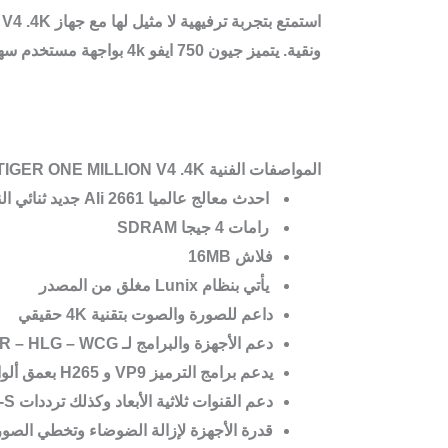
ونقية. يتميز جيون 750 ايفو 4k بواجهة مستخدم سهلة وبسيطة، مما يجعل
المواصفات الفنية TIGER ONE MILLION V4 .4K :-
احدث معالج عالميا Ali 2661 جديد ثنائي النواة 1 جيجاهيرتز وحدة المعالجة المركزية 4000 DMIPS مع شرائح ALIM 2661
رامات 4 جيجا SDRAM
فلاش 16MB
يأتي بنظام Lunix مغلق من المصدر
داعم للصورة والصوت بتقنية 4K حقيقي
دعم الأجهزة والبرامج لـ HDR – HLG – WCG
يدعم برامج الترميز VP9 و H265 بعمق ألوان 10 بت
دعم القنوات ثلاثية الأبعاد وكذلك ترددات DVD-S و DVB-S2 و DVB-S2X و H265 و 4 K 60fs
قدرة الأجهزة لإزالة الضوضاء وتخطي الصور