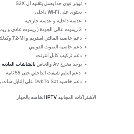
تيونر قوي جدا يعمل بتقنيه ال S2X
يحتوى على Wi-Fi داخلى
عدسة داخلية و عدسة خارجية
2 ريموت عالى الجودة ( ريموت عادى و ريموت بلوتوث )
دعم خاصيه المالتي استريم و T2-MI وكذلك PLP
دعم خاصيه الصوت الدولبي
دعم تركيب كابل انترنت
يوجد مخرج Av والخاص
بالشاشات العاديه
دعم التايم شيفت الداخلي حتى 55 ثانيه
دعم خاصيه DvbTo Sat علي النايل سات وبدر
الاشتراكات المجانيه
IPTV
الخاصه بالجهاز