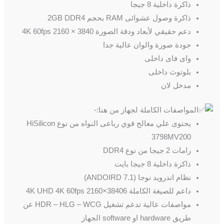
ذاكرة داخلية 8 جيجا
ذاكرة وصول عشوائى RAM بحجم 2GB DDR4
دعم حقيقي لأبعاد ودقة الصورة 4K 60fps 2160 × 3840
جودة صورة والوان عالية جدا
واى فاى داخلى
بلوتوث داخلى
مدخل لان
المواصفات الكاملة لجهاز من هنا:-
يحتوى علي معالج قوي رباعى النواه من نوع HiSilicon
3798MV200
رامات 2 جيجا من نوع DDR4
ذاكرة داخلية 8 جيجا بايت
نظام اندرويد نوجا (ANDOIRD 7.1)
داعم للصيغة الكاملة 4K UHD 4K 60fps 2160×38406
مواصفات عالية تدعم تشغيل HDR – HLG – WCG عن
طريق hardware او software الجهاز