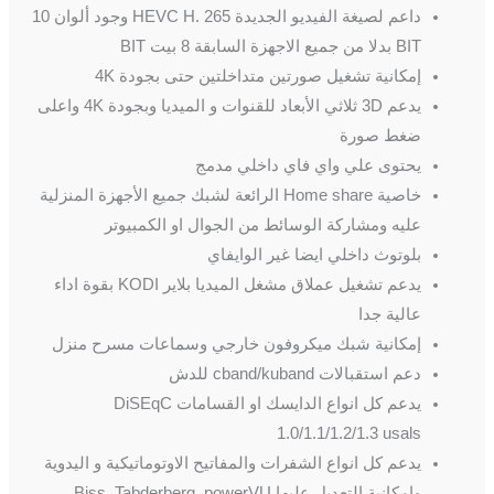
داعم لصيغة الفيديو الجديدة HEVC H. 265 وجود ألوان 10
BIT بدلا من جميع الاجهزة السابقة 8 بيت BIT
إمكانية تشغيل صورتين متداخلتين حتى بجودة 4K
يدعم 3D ثلاثي الأبعاد للقنوات و الميديا وبجودة 4K واعلى
ضغط صورة
يحتوى علي واي فاي داخلي مدمج
خاصية Home share الرائعة لشبك جميع الأجهزة المنزلية
عليه ومشاركة الوسائط من الجوال او الكمبيوتر
بلوتوث داخلي ايضا غير الوايفاي
يدعم تشغيل عملاق مشغل الميديا بلاير KODI بقوة اداء
عالية جدا
إمكانية شبك ميكروفون خارجي وسماعات مسرح منزل
دعم استقبالات cband/kuband للدش
يدعم كل انواع الدايسك او القسامات DiSEqC
1.0/1.1/1.2/1.3 usals
يدعم كل انواع الشفرات والمفاتيح الاوتوماتيكية و اليدوية
وإمكانية التعديل عليها Biss, Tabderberg, powerVU…