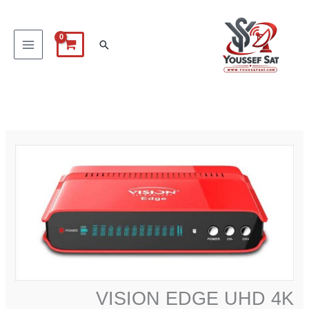
خطي
لى
البحث
لمحتوى
VISION EDGE UHD 4K