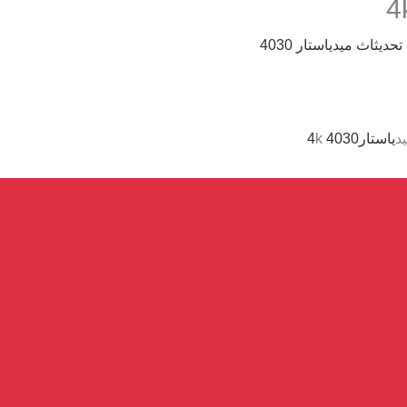
تحديثاث ميدياستار 4030
ياستار4030 4
k