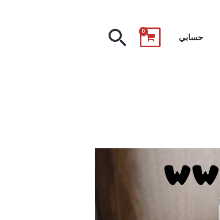
البحث
حسابي