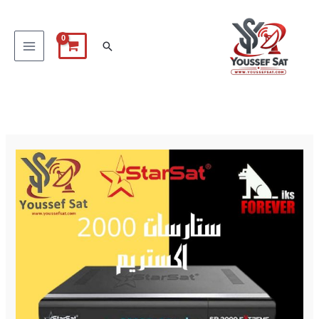
خطي
لى
البحث
لمحتوى