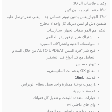
وكمان فلاشات ال 3G
✅16-دعم الترجمه اون لاين
✅17-الجهاز يعمل باتنين تيونر حساس جدا .. يعني تقدر توصل عليه
طبقين دش او اتنين ديزيك كل واحد 8 مخارج
اليكم اهم المواصفات لجهاز ستارسات :
اشتراك شيرنج فورايفر العالمي
بمواصفاته الفنية واشتراكاته المميزة
فتح شي*فرة البيس AUTO UPDEAT من خلال النت و
التعامل مع كل أنواع فك التشفير
تيونر حساس
معالج GX يدعم بث الملتيستريم
فلاشة
16mb
1ريموت نوعية ممتازة واحد يعمل بنظام الويرلس
عدسة خارجية
خيارات متعددة للبحث و تعديل كل قنواتك
واي فاي داخليwifi
ريموت بلوتوث إضافي مع الجهاز