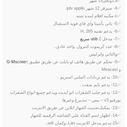
✅3.دونجل15 شهر
✅4- ﺳﻴﺮﻓﺮ 12 ﺷﻬﺮ iptv appllo
✅٤-مكتبه افلام لمده سنه
✅5- ﻳﺎﺗﻲ ﺑﺄﻧﺘﻴﻨﺎ ﻭﺍﻱ ﻓﺎﻱ ﻗﻮﻳﻪ ﻻﺳﺘﻘﺒﺎﻝ
✅6- ﻳﺪﻋﻢ تقنيه H. 265
✅7- ﻣﺪﺧﻞ 2
usb ﺳﺮﻳﻊ
✅8- عدد 2ﺭﻳﻤﻮﺕ ﻛﻨﺘﺮﻭﻝ. واحد عادي..
✅والتاني وايرليس
✅9- ﺗﺤﻜﻢ ﻋﻦ ﻃﺮﻳﻖ ﻫﺎﺗﻒ ﺍﻭ ﺗﺎﺑﻠﺖ ﻋﻦ ﻃﺮﻳﻖ ﺗﻄﺒﻴﻖ
n
G-Mscree
ﻭ Miracast
✅10- ﻳﺪﻋﻢ ﺗﺮﺩﺍﺩﺍﺕ ﺍﻟﻤﻠﺘﻲ ﺍﺳﺘﺮﻳﻢ .
✅11- ﻳﺪﻋﻢ ﺗﺎﻳﻢ ﺷﻔﺖ .
✅12- ﻳﺪﻋﻢ ﺟﻠﺐ ﺍﻟﺸﻔﺮﺍﺕ ﺍﺗﻮ ﺍﺑﺪﻳﺖ ﻭﻳﺪﻋﻢ ﺟﻤﻴﻊ ﺍﻧﻮﺍﻉ ﺍﻟﺸﻔﺮﺍﺕ
ﺑﻮﺭﻓﻴﻮ v3 – ﺑﻴﺲ – ﺗﻨﺪﺑﻴﺮﻍ ﻭﻏﻴﺮﻫا
✅13- يمكنكﺗﺤﺪﻳﺚ ﺍﻟﺠﻬﺎﺯ ﺍﻧﻼﻳﻦ ﻋﻦ ﻃﺮﻳﻖ ﺍﻻﻧﺘﺮﻧﺖ
✅14- ﺍﻇﻬﺎﺭ ﺍﺳﻢ ﺍﻟﻘﻨﺎﺓ ﻋﻠﻲ ﺍﻟﺸﺎﺷﻪ ﺍﻟﺮﻗﻤﻴﻪ ﻟﻠﺠﻬﺎﺯ
✅15-يدعم مدخل الانترنت Lan..وكمان wifi..