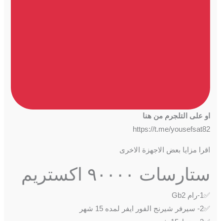
او على التلجرم من هنا
https://t.me/yousefsat82
اقرا مزايا بعض الاجهزة الاخرى
ستارسات ٩٠٠٠٠ اكستريم
✅1-رام Gb2
✅2- سيرفر شيرنج الفور ايفر لمده 15 ﺷﻬﺮ