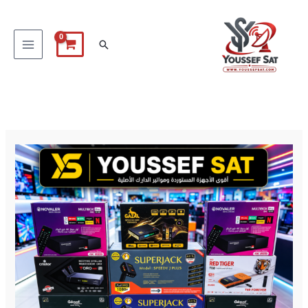
خطي
لى
البحث
لمحتوى