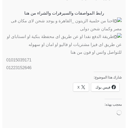
رابط المواصفات والسيرفرات والشراء من هنا
احنا من حلمية الزيتون _القاهرة و يوجد شحن لاى مكان فى
مصر وكمان شحن دولى
طريقة الدفع نقدا او عن طريق اى محفظة بنكية او انستاباى او
عن طريق اى فيزا مشتريات او فاليو او امان او سهوله
للتواصل واتس او فون من هنا
01015039171
01223152646
شارك هذا الموضوع:
فيس بوك
X
معجب بهذه:
جاري
التحميل…