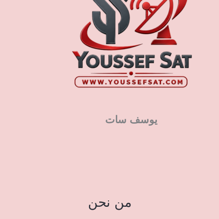
يوسف سات
من نحن