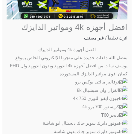
افضل أجهزة 4k ومواتير الدايزك
اترك تعليقاً
/
غير مصنف
افضل أجهزة 4k ومواتير الدايزك
بفضل الله دفعات جديدة على متجرنا الإلكتروني الخاص بموقع
يوسف سات من افضل أجهزة 4k اندوريد وبدون اندوريد وال FHD
كمان اقوى مواتير الدايزك المستوردة
نوفالير مالتى بوكس برو
الغزال وان سبشيال 8k
جيون ايفو اللوري 750 4k
كريستور 700 برو 4k
تايجر T60
موتور دايزك سوبر جاك ديجيتال ابو شاشة
موتور دايزك سوبر جاك بدون شاشة