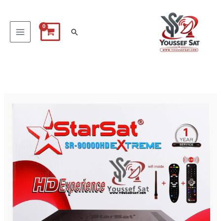
خطي
لى
البحث
لمحتوى