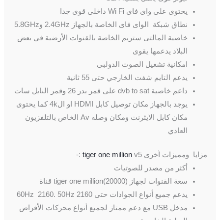
يحتوى على واى فاى Wi Fi داخلى قوى جدا
نطاق شبكة الواى فاى الخاصة بالجهاز 2.4GHz و5.8GHz
خاصية المالتى ستريم الخاصة بالقنوات الأرضية في بعض
البلاد يدعمها يقوى
امكانية تشغيل الصوت الدولبى
يدعم التايم شفت الخارجي حتى 55 ثانية
داعم خاصية dvb to sat على قمر بدر 26 وقمر النايل سات
يوجد بالجهاز مكان توصيل كابل HDMI او ال4k كما يحتوى
مكان كابل الايثرنت ومكان وصله Av الخاص بالتلفزيون
العادي
مزايا ومميزات أخرى
v5 :-
tiger one million
أكثر من مصدر للصوتيات
سعة القنوات لجهاز tiger one million(20000) قناة
يدعم جميع أنواع الجوادات حتى 2160 60Hz 2160. 50Hz
مدخل USB مع دعم ممتاز لجميع أنواع محركات الأقراص