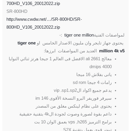
700HD_V106_20012022.zip
SR-800HD
http://www.cwdw.net/…/SR-800HD/SR-
800HD_V106_20012022.zip
لمواصفات الفنية
tiger one million
:-
يحتوى جهاز تايجر وان مليون الاصدار الخامس او
tiger one
million 4k v5
العديد من المواصفات ابرزها:
معالج ali 2661 الافضل فى العالم 1 جيجا هرتز ثنائي النوايا
4000 dmips
ياتى بفلاش 16 ميجا
رامات 4 جيجا sd rom
يدعم جميع اكواد الvip .sp1.sp2
سيرفر فوريفر البرو النسخة الأقوى 146 im
يحتوى على نظام لينكس مغلق من المصدر
داعم بقوة لصورة وصوت لجودة ال4k بتقنية حقيقية
برامح الترميز vps ,h265 بعمق الوان 10 بت
تيونر قوى يعمل بتقنية S2X