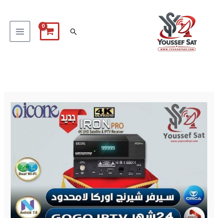
خطي
لى
البحث
لمحتوى