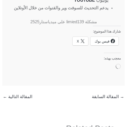
يوتيوب
YOUTUBE
يدعم التحديث للسوفت وير والقنوات من خلال الأونلاين
مشكلة limied139 على ميدياستار2525
شارك هذا الموضوع:
فيس بوك
X
معجب بهذه:
جاري
التحميل…
→
المقالة السابقة
المقالة التالية
←