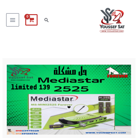
خطي
لى
البحث
لمحتوى