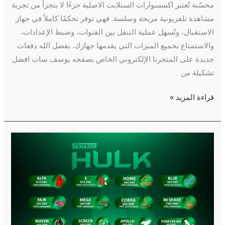
محسّنة تُعتبر اكسسوارات الستلايت الاصلية جزءًا لا يتجزأ من تجربة
مشاهدة تلفزيونية مريحة وسلسة. فهي توفر تحكمًا كاملاً في جهاز
الاستقبال، وتُسهل عملية التنقل بين القنوات، وضبط الإعدادات،
والاستمتاع بجميع الميزات التي يقدمها جهازك. بفضل الله️ دفعات
جديدة على المتجرنا الإلكتروني الخاص بصفحه يوسف سات افضل
تشكيلة من
قراءة المزيد »
SENATOR
HULK
8K
5G