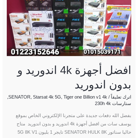
اندوريد
و
بدون
اندوريد
افضل أجهزة 4k اندوريد و
بدون اندوريد
اترك تعليقاً
/
Tiger one Billion v1 4k
,
Starsat 4k 5G
,
SENATOR
,
ستارسات 230h 4k
بفضل الله دفعات جديدة على متجرنا الإلكتروني الخاص بموقع
يوسف سات من افضل أجهزة 4k اندوريد و بدون اندوريد متاح
حاليا سناتور SENATOR HULK 8K تايجر 1 بليون 5G 8K V1