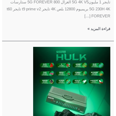
تايجر 1 مليون5G 4K V5 الغزال 800 5G FOREVER ستارسات
5G 230H 4K بريميوم 12800 بلص 4K تايجر t9 prime v2 تايجر t60
FOREVER […]
قراءة المزيد »
تحديث
جديد
للعملاق
سيناتور
هالك