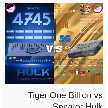
Tiger
One
Billion
vs
Senator
Hulk
Tiger One Billion vs
Senator Hulk