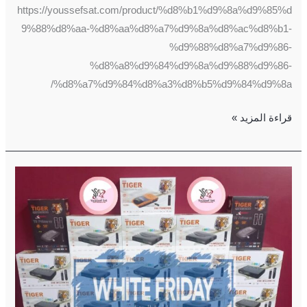
https://youssefsat.com/product/%d8%b1%d9%8a%d9%85%d
9%88%d8%aa-%d8%aa%d8%a7%d9%8a%d8%ac%d8%b1-
%d9%88%d8%a7%d9%86-
%d8%a8%d9%84%d9%8a%d9%88%d9%86-
%d8%a7%d9%84%d8%a3%d8%b5%d9%84%d9%8a/
قراءة المزيد »
عروض
الجمعه
البيضاء(
white
Friday
)
واقوى
احهزة