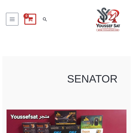
خطي
لى
البحث
لمحتوى
SENATOR
افضل
أجهزة
4k