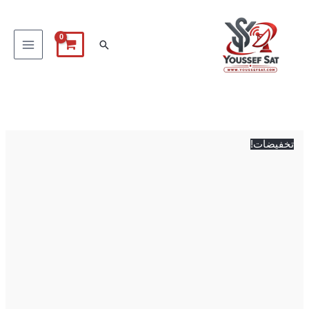
خطي
لى
البحث
لمحتوى
كمية
السعر
السعر
كابل
الأصلي
الحالي
HDMI
هو:
هو:
تخفيضات!
200 EGP.
250 EGP.
2.0
بريميوم
4K