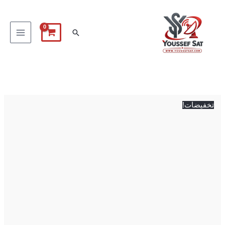
خطي
لى
البحث
لمحتوى
كمية
السعر
السعر
موتور
الأصلي
الحالي
دايزك
هو:
هو:
تخفيضات!
سوبر
3,000 EGP.
2,900 EGP.
جاك