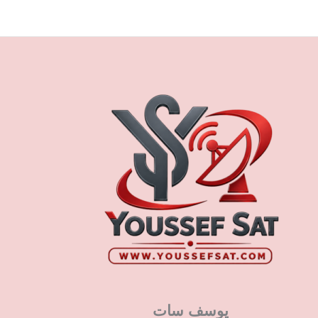
يوسف سات