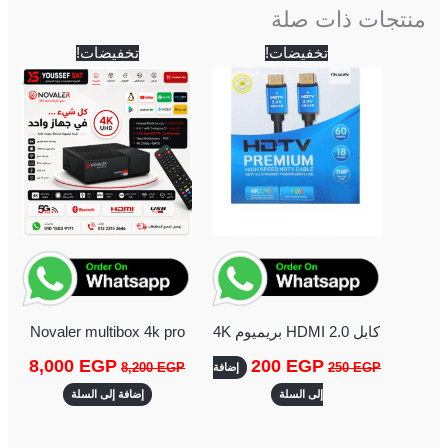
منتجات ذات صلة
السعر
السعر
السعر
السعر
تخفيضات!
تخفيضات!
الأصلي
الحالي
الأصلي
الحالي
هو:
هو:
هو:
هو:
8,000 EGP.
8,200 EGP.
200 EGP.
250 EGP.
كابل HDMI 2.0 بريميوم 4K
Novaler multibox 4k pro
8,000
EGP
200
EGP
8,200
EGP
250
EGP
إضافة
إلى السلة
إضافة إلى السلة