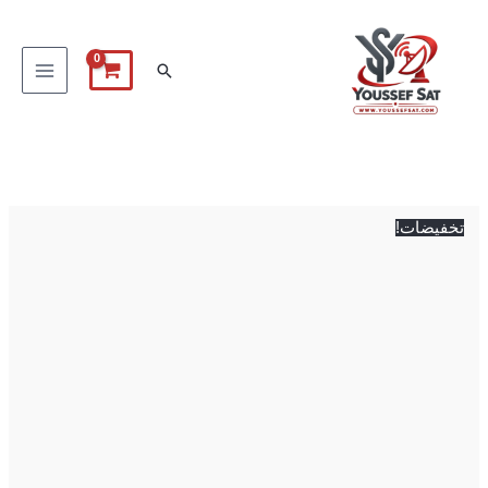
خطي
لى
البحث
لمحتوى
كمية
السعر
السعر
Novaler
الأصلي
الحالي
multibox
هو:
هو:
تخفيضات!
8,000 EGP.
8,200 EGP.
4k
pro