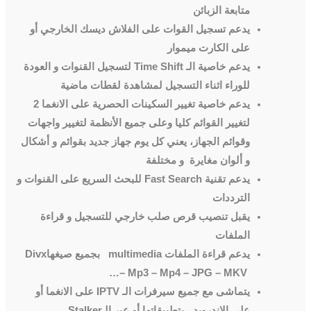
متابعة الزبائن
يدعم تسجيل القوات على الفلاش ديسك الخارجي أو
على الكارت ميموار
يدعم خاصية الـ
Time Shift
لتسجيل القنوات و العودة
للوراء اثناء التسجيل لمشاهدة لقطات ماضية
يدعم خاصية تغيير السكينات الحصرية على الانغما 2
لتغيير القوائم كليا وعلى جميع الأنظمة لتغيير واجهات
وقوائم الجهاز، يعني كل يوم جهاز جديد بقوائم و أشكال
و ألوان مغايرة و مختلفة
يدعم تقنية
Fast Search
للبحث السريع على القنوات و
الترددات
يقبل تنصيب قرص صلب خارجي للتسجيل و قراءة
الملفات
يدعم قراءة الملفات
multimedia
بجميع صيغها
Divx
…
– Mp3 – Mp4 – JPG – MKV
يتماشى مع جميع سيرفرات الـ
IPTV
على الانغما أو
على الاندرويد ، بتطبيقاتها أو عبر الـ
Stalker