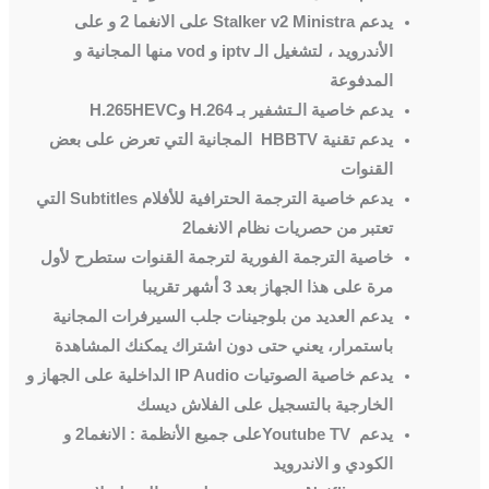
يدعم
Stalker v2 Ministra
على الانغما 2 و على
الأندرويد ، لتشغيل الـ
iptv
و
vod
منها المجانية و
المدفوعة
يدعم خاصية الـتشفير بـ
H.264
و
HEVC
H.265
يدعم تقنية
HBBTV
المجانية التي تعرض على بعض
القنوات
يدعم خاصية الترجمة الحترافية للأفلام
Subtitles
التي
تعتبر من حصريات نظام الانغما2
خاصية الترجمة الفورية لترجمة القنوات ستطرح لأول
مرة على هذا الجهاز بعد 3 أشهر تقريبا
يدعم العديد من بلوجينات جلب السيرفرات المجانية
باستمرار، يعني حتى دون اشتراك يمكنك المشاهدة
يدعم خاصية الصوتيات
IP Audio
الداخلية على الجهاز و
الخارجية بالتسجيل على الفلاش ديسك
يدعم
Youtube TV
على جميع الأنظمة : الانغما2 و
الكودي و الاندرويد