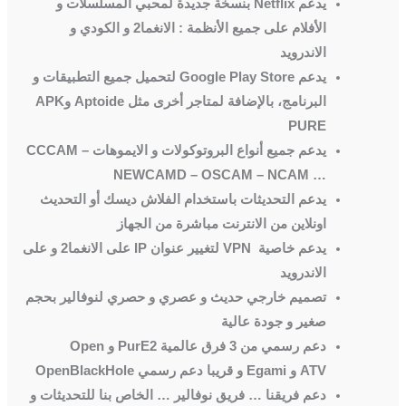
يدعم
Netflix
بنسخة جديدة لمحبي المسلسلات و
الأفلام على جميع الأنظمة : الانغما2 و الكودي و
الاندرويد
يدعم
Google Play Store
لتحميل جميع التطبيقات و
البرنامج، بالإضافة لمتاجر أخرى مثل
Aptoide
و
APK
PURE
يدعم جميع أنواع البروتوكولات و الايموهات
CCCAM –
NEWCAMD – OSCAM – NCAM …
يدعم التحديثات باستخدام الفلاش ديسك أو التحديث
اونلاين من الانترنت مباشرة من الجهاز
يدعم خاصية
VPN
لتغيير عنوان
IP
على الانغما2 و على
الاندرويد
تصميم خارجي حديث و عصري و حصري لنوفالير بحجم
صغير و جودة عالية
دعم رسمي من 3 فرق عالمية
PurE2
و
Open
ATV
و
Egami
و قريبا دعم رسمي
OpenBlackHole
دعم فريقنا … فريق نوفالير … الخاص بنا للتحديثات و