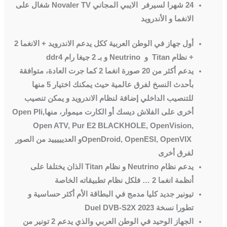
24 شهرا لسيرفر الايبي المجاني
Novaler TV
شغال على
الانغما و الأندرويد
أول جهاز في الوطن العربية ككل يدعم الاندرويد + الانغما 2
+ نظام
Titan
و
Neutrino
و بـ 2 جيغا رام
ddr4
يدعم أكثر من 20 صورة انغما 2 كما جرت العادة، متوافقة
بأحدث النسخ لفرق عالمية حيث يمكنك اختيار 5 منها
للتنصيب الداخلي إضافة لنظام الاندرويد و يمكن تنصيب
أخرى على الفلاش ديسك أو الكارت ميموار، منها
Open Pli,
Open ATV, Pur E2 BLACKHOLE, OpenVision,
OpenDroid, OpenESI, OpenVIX
و العديييييد من الصور
لفرق أخرى
يدعم نظام
Neutrino
و نظام
Titan
الذان يختلفا على
أنظمة انغما 2 … فلكل نظام تطبيقاته الخاصة
تيونير جديد كليا مدمج في البطاقة الأم أكثر حساسية و
تطورا نسخة
Duel DVB-S2X 2023
الجهاز الوحيد في الوطن العربي والذي يدعم 2 تونير من