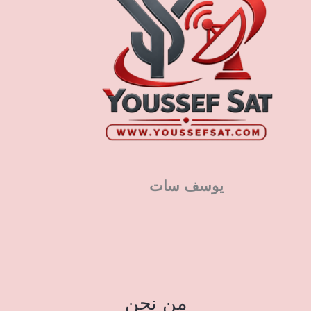
يوسف سات
من نحن