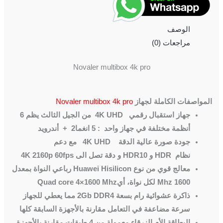
الوصف
مراجعات (0)
Novaler multibox 4k pro
المواصفات الكاملة لجهاز
Novaler multibox 4k pro
جهاز استقبال رقمي
4K UHD
من الجيل الثالث يظم 6
أنظمة مختلفة في جهاز واحد : 5 انغما2 + أندرويد
جودة صورة عالية الدقة
4K UHD
مع دعم
نظام
HDR
و
HDR10
و دقة تصل الى
4K 2160p 60fps
معالج قوي من نوع
Huawei Hisilicon
رباعي النواة بمعدل
1600
Mhz
لكل نواة، أي
Quad core 4×1600 Mhz
ذاكرة عشوائية رام بسعة
2Gb DDR4
مما يعطي للجهاز
سرعة مضاعفة في التعامل مقارنة بالأجهزة السابقة كلها
البطاقة الأم الزرقاء معمولة من 4 طبقات مقارنة بالأجهزة