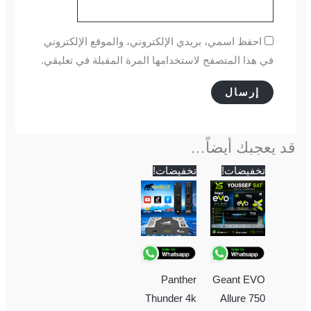
احفظ اسمي، بريدي الإلكتروني، والموقع الإلكتروني
في هذا المتصفح لاستخدامها المرة المقبلة في تعليقي.
قد يعجبك أيضاً…
السعر
السعر
السعر
السعر
تخفيضات!
تخفيضات!
الحالي
الأصلي
الحالي
الأصلي
هو:
هو:
هو:
هو:
5,200 EGP.
5,000 EGP.
5,700 EGP.
5,500 EGP.
Panther
Geant EVO
Thunder 4k
Allure 750