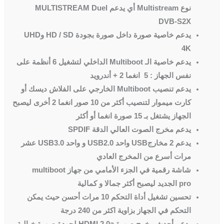
نوع
Multistream
أي يدعم
MULTISTREAM Duel
DVB-S2X
يدعم خاصية صورة داخل صورة بجودة
HD / SD
و
UHD
4K
يدعم خاصية الـ
Multiboot
الداخلي لتشغيل 6 أنظمة على
نفس الجهاز : 5 انغما 2 + أندرويد
يدعم تنصيب
Multiboot
الخارجي على الفلاش ديسك أو
كارت ميموار لتنصيب أكثر من 10 صور انغما 2 أخرى ليصبح
الجهاز يشتغل
بـ 15 صورة انغما أو أكثر
يدعم مخرج الصوت العالي الدقة
SPDIF
يدعم 2 مخارج
USB
واحد
USB2.0
و واحد
USB3.0
عشر
مرات أسرع من المخرج العادي
شاشة رقمية في الجزء الأمامي من جهاز
multiboot
pro
الجديد ليصبح أكثر جمالا و كمالية
تحسين تشغيل أداة التحكم 10 مرات أحسن حيث يمكن
التحكم في الجهاز بزاوية اكثر من 240 درجة
يدعم أحدث مخرج صورة
HDMI 2.0a
لجودة صورة خيالية