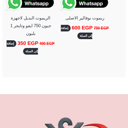
ريموت نوفالير الاصلى
الريموت البديل لاجهزة
جيون 750 ايفو وتايجر 1
600
EGP
750
EGP
إضافة
بليون
إلى السلة
350
EGP
400
EGP
إضافة
إلى السلة