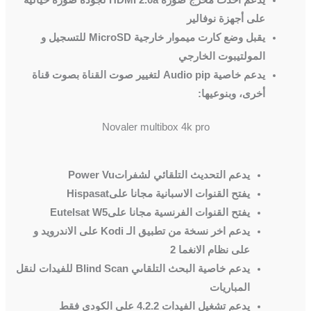
على أجهزة نوفالير
يقبل وضع كارت ميموار خارجية
MicroSD
للتسجيل و
المولتيبوت الخارجي
يدعم خاصية
Audio pip
لتغيير صوت القناة بصوت قناة
أخرى، وبنوعيها
:
Novaler multibox 4k pro
يدعم التحديث التلقائي لشفرات
Power Vu
يفتح القنوات الاسبانية مجانا على
Hispasat
يفتح القنوات الفرنسية مجانا على
Eutelsat W5
يدعم اخر نسخة من تطبيق الـ
Kodi
على الاندرويد و
على نظام الانغما 2
يدعم خاصية البحث التلقاىي
Blind Scan
للفيدات لنقل
المباريات
يدعم تشغيل الفيدات 4.2.2 على الكودي فقط