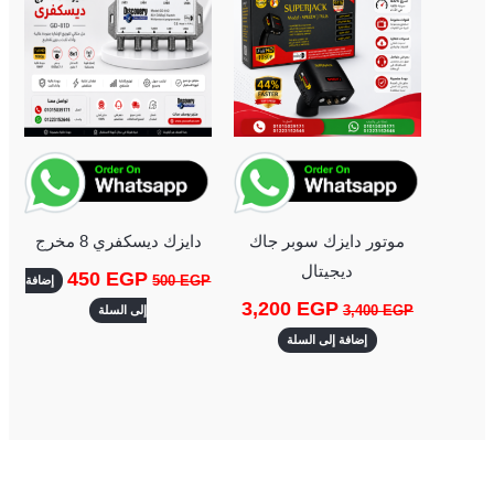
موتور دايزك سوبر جاك
دايزك ديسكفري 8 مخرج
ديجيتال
450
EGP
500
EGP
إضافة
3,200
EGP
3,400
EGP
إلى السلة
إضافة إلى السلة