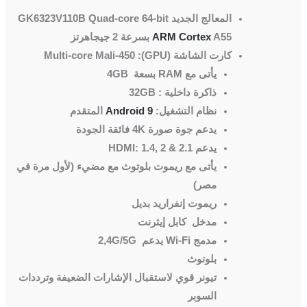
المعالج الجديد GK6323V110B Quad-core 64-bit
A55 بسرعة 2 جيجاهرتز
ARM Cortex
كارت الشاشة (GPU): Multi-core Mali-450
يأتى مع RAM بسعة 4GB
ذاكرة داخلية : 32GB
نظام التشغيل:
Android 9
المتقدم
يدعم جوة صورة 4K فائقة الجودة
يدعم
HDMI: 1.4, 2 & 2.1
يأتى مع ريموت بلوتوث مع مضيء (لأول مرة في
مصر)
ريموت إنفراريد بديل
مدخل كابل إيثرنت
مدمج Wi-Fi يدعم 2,4G/5G
بلوتوث
تيونر قوي لاستقبال الإشارات الضعيفة وترددات
السوبر