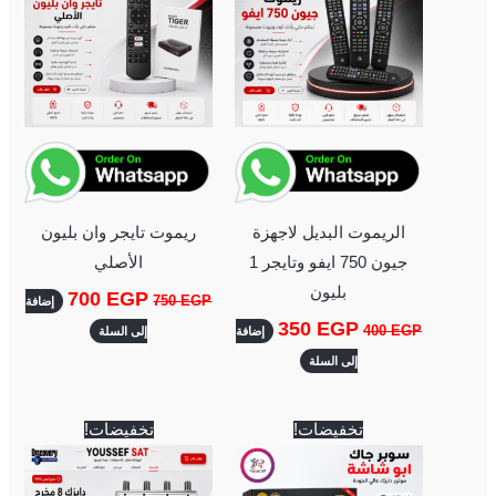
الريموت البديل لاجهزة
ريموت تايجر وان بليون
جيون 750 ايفو وتايجر 1
الأصلي
بليون
700
EGP
750
EGP
إضافة
350
EGP
400
EGP
إضافة
إلى السلة
إلى السلة
السعر
السعر
السعر
السعر
تخفيضات!
تخفيضات!
الأصلي
الحالي
الأصلي
الحالي
هو:
هو:
هو:
هو:
450 EGP.
500 EGP.
3,200 EGP.
3,400 EGP.