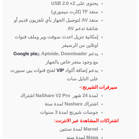
يحتوى على 2× USB 2.0
منفذ TF (كارت ميموري)
منفذ AV لتوصيل الجهاز بأي تلفزيون قديم أو
شاشة تدعم AV
إمكانية تنزيل احدث سوفت وير وملف قنوات
اونلاين من الرسيفر
يدعم
Google pla
y, Aptoide, Downloader
مع وجود متجر خاص بالجهاز
يدعم إضافة أكواد
VIP
لفتح قنوات بين سبورت
على النايل سات
سيرفرات الشيرنج:-
لمدة 24 شهر NaShare V2 Pro اشتراك
اشتراك
Nashare لمدة سنة
جوسات شيرنج لمدة 3 سنوات
اشتراكات المشاهدة عبر الانترنت:
Marvel لمدة سنتين
Mega لمدة سنه