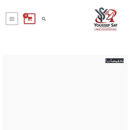
خطي
لى
البحث
لمحتوى
كمية
السعر
السعر
Panther
الأصلي
الحالي
Thunder
هو:
هو:
تخفيضات!
5,000 EGP.
5,200 EGP.
4k