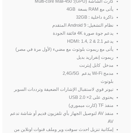
كارت الشاشة (GPU): Multi-core Mali-450
يأتى مع RAM بسعة 4GB
ذاكرة داخلية : 32GB
نظام التشغيل: Android 9 المتقدم
يدعم جوة صورة 4K فائقة الجودة
يدعم HDMI: 1.4, 2 & 2.1
يأتى مع ريموت بلوتوث مع مضيء (لأول مرة في مصر)
ريموت إنفراريد بديل
مدخل كابل إيثرنت
مدمج Wi-Fi يدعم 2,4G/5G
بلوتوث
تيونر قوي لاستقبال الإشارات الضعيفة وترددات السوبر
يحتوى على 2× USB 2.0
منفذ TF (كارت ميموري)
منفذ AV لتوصيل الجهاز بأي تلفزيون قديم أو شاشة تدعم
AV
إمكانية تنزيل احدث سوفت وير وملف قنوات اونلاين من