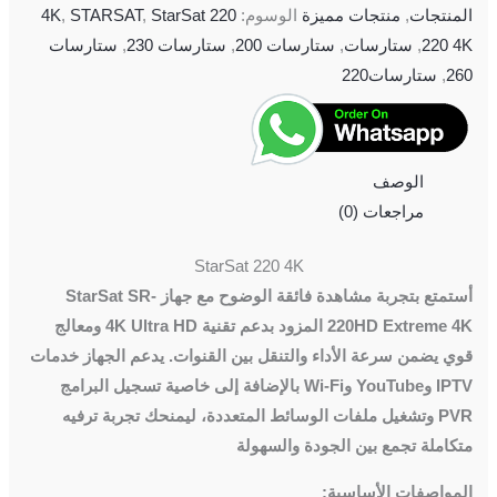
المنتجات
,
منتجات مميزة
الوسوم:
220 4K
StarSat
,
STARSAT
,
220 4K
,
ستارسات
,
ستارسات 200
,
ستارسات 230
,
ستارسات
260
,
ستارسات220
الوصف
مراجعات (0)
StarSat 220 4K
أستمتع بتجربة مشاهدة فائقة الوضوح مع جهاز StarSat SR-
220HD Extreme 4K المزود بدعم تقنية 4K Ultra HD ومعالج
قوي يضمن سرعة الأداء والتنقل بين القنوات. يدعم الجهاز خدمات
IPTV وYouTube وWi-Fi بالإضافة إلى خاصية تسجيل البرامج
PVR وتشغيل ملفات الوسائط المتعددة، ليمنحك تجربة ترفيه
متكاملة تجمع بين الجودة والسهولة
المواصفات الأساسية: