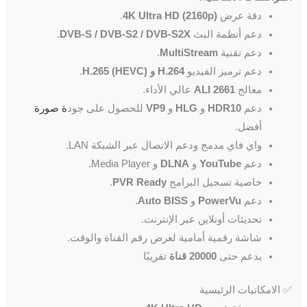
دقة عرض
4K Ultra HD (2160p)
.
دعم أنظمة البث
DVB-S / DVB-S2 / DVB-S2X
.
دعم تقنية
MultiStream
.
دعم ترميز الفيديو
H.264 و H.265 (HEVC)
.
معالج
ALI 2661
عالي الأداء.
دعم
HDR10
و
HLG
و
VP9
للحصول على جود
ة صورة
أفضل.
واي فاي مدمج ودعم الاتصال عبر الشبكة LAN.
دعم
YouTube
و
DLNA
و Media Player.
خاصية تسجيل البرامج
PVR Ready
.
دعم
PowerVu
و
Auto BISS
.
تحديثات أونلاين عبر الإنترنت.
شاشة رقمية أمامية لعرض رقم القناة والوقت.
يدعم حتى
20000 قناة
تقريبًا
✅ الامكانيات الرئيسية