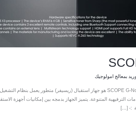
SCOP
سكوب SCOPE G- note pro 4K جهاز SCOPE G-Note Pro 4K هو جهاز استقبال (ريسيفر) متط