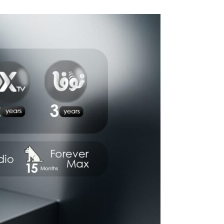
SCOPE
G-
note
pro
4K