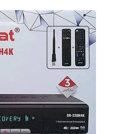
Starsat
230H
4k
5G