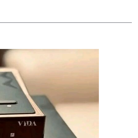
ICONE
VIDA
4k