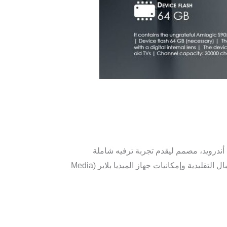
ور يعمل بنظام التشغيل أندرويد، مصمم ليقدم تجربة ترفيه شاملة
ومتميزة، خاصة لعشاق جودة الصورة الفائقة والخدمات الترفيهية المتنوعة. يتميز الجهاز بدمجه بين إمكانيات أجهزة الاستقبال التقليدية وإمكانيات جهاز الميديا بلاير (Media