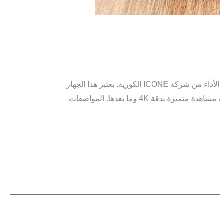
ICONE VIDA 4k دفعات جديدة من ايكوت فيدا جهاز ريسيفر ICONE VIDA 4K هو جهاز استقبال تلفزيوني حديث وعالي الأداء من شركة ICONE الكورية. يعتبر هذا الجهاز
من أحدث إصدارات الشركة ويأتي بمواصفات قوية وميزات متقدمة تجعله خيارًا جذابًا للمستخدمين الذين يبحثون عن تجربة مشاهدة متميزة بدقة 4K وما بعدها. المواصفات