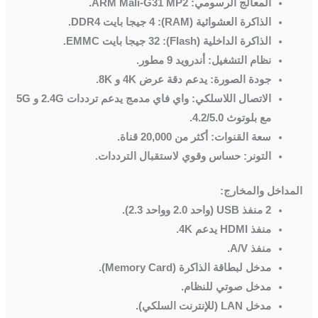
المعالج الرسومي: ARM Mali-G31 MP2.
الذاكرة العشوائية (RAM): 4 جيجا بايت DDR4.
الذاكرة الداخلية (Flash): 32 جيجا بايت EMMC.
نظام التشغيل: أندرويد 9 مطور.
جودة الصورة: يدعم دقة عرض 4K و 8K.
الاتصال اللاسلكي: واي فاي مدمج يدعم ترددات 2.4G و 5G
مع بلوتوث 4.2/5.0.
سعة القنوات: أكثر من 20,000 قناة.
التونر: حساس وقوي لاستقبال الترددات.
المداخل والمخارج:
2 منفذ USB (واحد 2.0 وواحد 2.3).
منفذ HDMI يدعم 4K.
منفذ A/V.
مدخل لبطاقة الذاكرة (Memory Card).
مدخل صوتي للنظام.
مدخل LAN (للإنترنت السلكي).