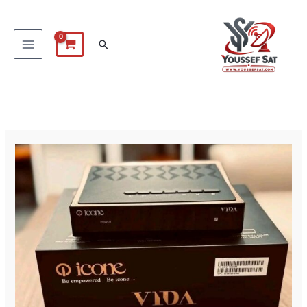
خطي
لى
البحث
لمحتوى