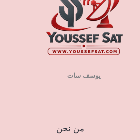
يوسف سات
من نحن