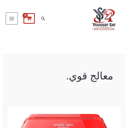
خطي
لى
البحث
لمحتوى
معالج قوي.
VISION
EDGE
UHD