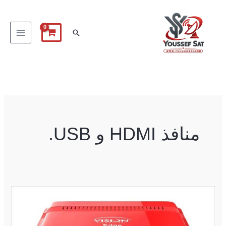
خطي
لى
البحث
لمحتوى
منافذ HDMI و USB.
VISION
EDGE
UHD