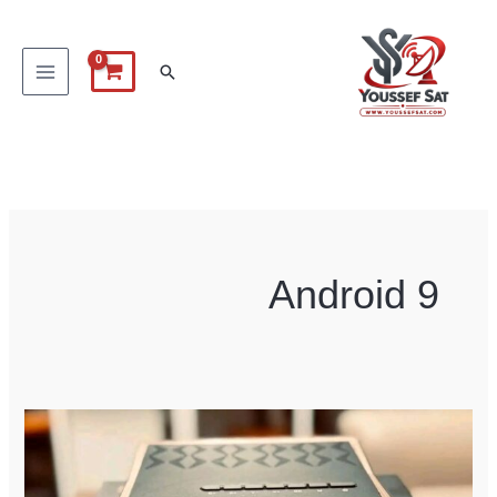
خطي
لى
البحث
لمحتوى
Android 9
ICONE
VIDA
4k