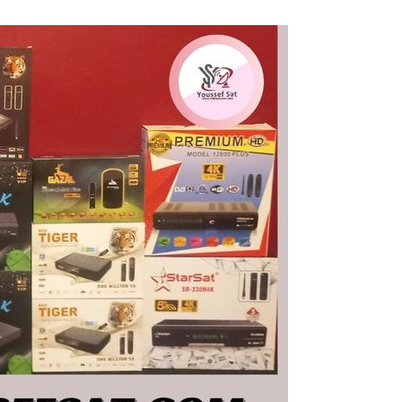
افضل
اجهزة
الفوركى
2024