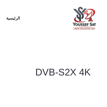
خطي
لى
لمحتوى
الرئيسية
DVB-S2X 4K