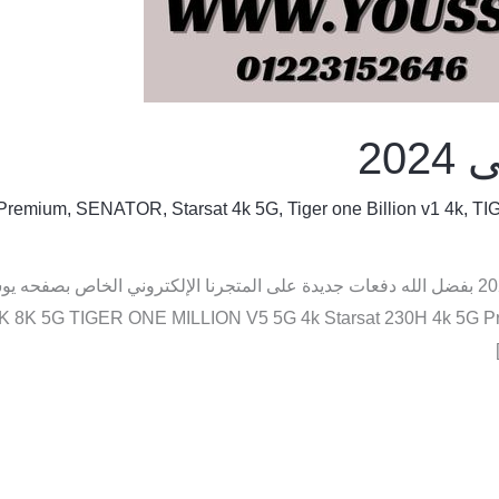
20
Premium
,
SENATOR
,
Starsat 4k 5G
,
Tiger one Billion v1 4k
,
TI
ناس كتيييييير بتدور على افضل اجهزة الفوركى 2024 بفضل الله️ دفعات جديدة على المتجرنا الإل
سوارات الاصلية GER ONE MILLION V5 5G 4k Starsat 230H 4k 5G Premium 12800