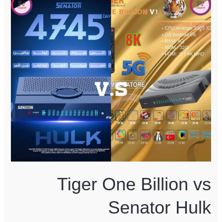
One
Billion
vs
Senator
Hulk
Tiger One Billion vs
Senator Hulk