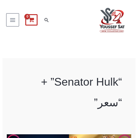
خطي
لى
البحث
لمحتوى
“Senator Hulk” +
“سعر”
Tiger