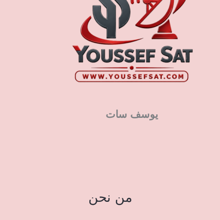
يوسف سات
من نحن