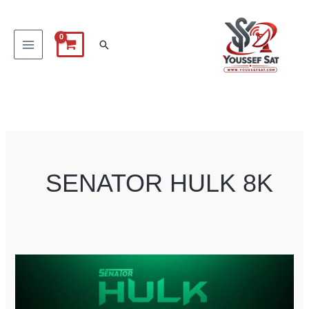
خطي
لى
البحث
لمحتوى
SENATOR HULK 8K
SENATOR
HULK
8K