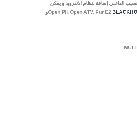
غما 2 كما جرت العادة، متوافقة بأحدث النسخ لفرق عالمية حيث يمكنك اختيار 5 منها للتنصيب الداخلي إضافة لنظام الاندرويد و يمكن
BLACKHO
Open Pli, Open ATV, Pur E2
و
MULT