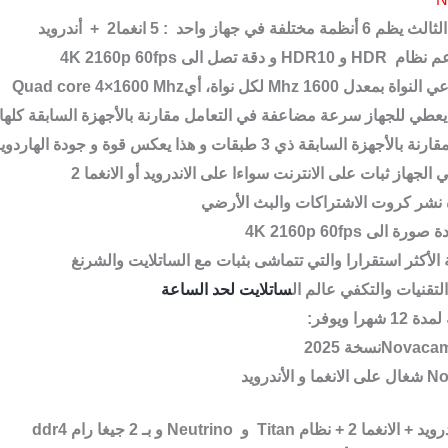
فة في جهاز واحد : 5 انغما2 + أندرويد
م نظام
HDR
و
HDR10
و دقة تصل الى
4K 2160p 60fps
ي النواة بمعدل 1600
Mhz
لكل نواة، أي
Quad core 4×1600 Mhz
عطي للجهاز سرعة مضاعفة في التعامل مقارنة بالأجهزة السابقة كلها
جهاز ثبات على الانترنت سواءا على الاندرويد أو الانغما 2
 نشر كروت الاشتراكات والبث الأرضي
ة صورة الى
4K 2160p 60fps
لأكثر استقرارا والتي تتماشى بثبات مع الساتلايت والشرنغ
تقنيات والتكفي عالم ال
ساتلايت لحد الساعة
 ويوفر
:
Novacam
نسخة 2025
No
شغال على الانغما و الأندرويد
لانغما 2 + نظام
Titan
و
Neutrino
و بـ 2 جيغا رام
ddr4