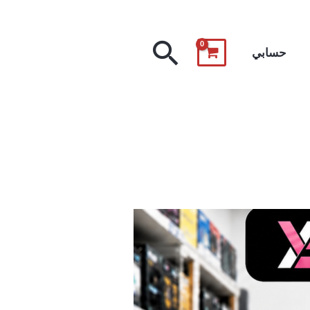
البحث
حسابي