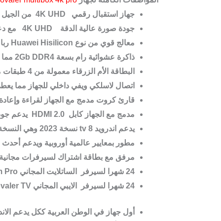
جهاز استقبال رقمي
4K UHD
من الجيل الثالث يظم 6 أنظمة مختل
جودة صورة عالية الدقة
4K UHD
مع دع
معالج قوي من نوع
Huawei Hisilicon
رباع
ذاكرة عشوائية رام بسعة
2Gb DDR4
مما ي
البطاقة الأم الزرقاء معمولة من 4 طبقات مقارنة بالأجهزة السابقة ذي 3 طبقات و هذا يعكس قوة و جودة الهاردوير للجهاز
اتصال لاسلكي ويفي داخلي للجهاز مما يعطي ال
قارئ كروت مدمج مع الجهاز لقراءة وإعادة
مدمج مع الجهاز كابل
HDMI 2.0
يدعم جود
يدعم اندرويد 8
tv
نسخة
2023
وهي النسخة ا
مطور بمعايير عالمية أوروبية ويدعم أحدث ال
مرفق مع بطاقة اشتراك لسيرفرات مجانية لمدة 12 شهرا
24 شهرا لسيرفر الساتلايت المجاني
 Pro
24 شهرا لسيرفر الايبي المجاني
valer TV
أول جهاز في الوطن العربية ككل يدعم الاندرويد + ا