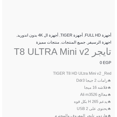
أجهزة FULL HD
,
أجهزة TIGER
,
أجهزة ال 4K بدون اندوريد
,
اجهزة الرسيفر
,
جميع المنتجات
,
منتجات مميزة
تايجر T8 ULTRA Mini v2
0
EGP
TIGER T8 HD ULtra Mini v2 _Red
🔥رامات 2 جيجا Ddr3
🔥فلاشه 16 ميجا
🔥معالج Ali m3526
🔥يدعم H 265 بكل قوه
🔥يحتوى على 2 USB
🔥هاردوير تايجر المعروف والمحترم