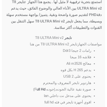
استمتع بتجربة ترفيهية لا مثيل لها . يجمع هذا الجهاز تتايجر T8
ULTRA Mini v2 بين الأداء العالي والوضوح الفائق، حيث يدعم
دقةFHD لتقديم صورة واضحة ونقية. يتميزا بواجهة مستخدم سهلة
وبسيطة، مما يجعل تايجر T8 ULTRA Mini v2 سهل التنقل بين
القنوات والتطبيقات أكثر سلاسة.
تايجر
T8 ULTRA Mini v2
مواصفات الجهازتايجر T8 ULTRA Mini v2 من هنا
رامات 2 جيجا Ddr3
فلاشه 16 ميجا
معالج Ali m3526
يدعم H 265 بكل قوه
يحتوى على 2 USB
هاردوير تايجر المعروف والمحترم
صورة نقية عالية الجوده,(جوده F
ull Hd
)
يحتوى على مدخل نت داخلي lan
اقوي أجهزة تايجر في فئه full hd