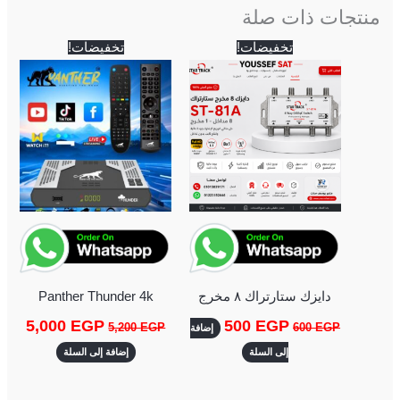
منتجات ذات صلة
السعر
السعر
السعر
السعر
تخفيضات!
تخفيضات!
الأصلي
الحالي
الأصلي
الحالي
هو:
هو:
هو:
هو:
5,000 EGP.
5,200 EGP.
500 EGP.
600 EGP.
دايزك ستارتراك ٨ مخرج
Panther Thunder 4k
5,000
EGP
500
EGP
5,200
EGP
600
EGP
إضافة
إلى السلة
إضافة إلى السلة