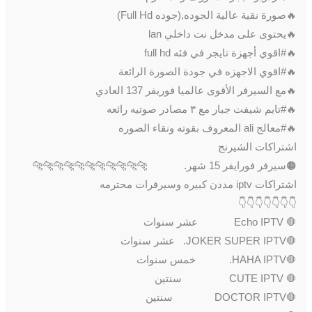
🔥صورة نقية عالية الجوده,(جوده Full Hd)
🔥يحتوى على مدخل نت داخلي lan
🔥#اقوي أجهزة تايجر في فئه full hd
🔥#اقوي الاجهزه في جودة الصورة الرائعة
🔥مع السيرفر الأقوى عالميا فوريفر 137 العادي
🔥#تايم شيفت جبار مع ٣ مصادر صوتيه رائعه
🔥#معالج ali المعروف بقوته ونقاء الصوره
اشتراكات الشيرنج
🟠سيرفر فورايفر 15 شهر. 🐆🐆🐆🐆🐆🐆🐆🐆🐆🐆🐆
اشتراكات iptv مددن كبيره وسيرفرات محترمه
👇👇👇👇👇👇👇
🛑 Echo IPTV عشر سنوات
🛑JOKER SUPER IPTV. عشر سنوات
🛑HAHA IPTV. خمس سنوات
🛑 CUTE IPTV سنتين
🛑DOCTOR IPTV سنتين