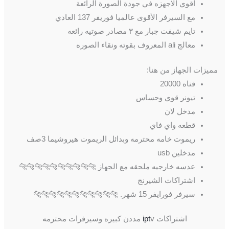
اقوي الاجهزه في جودة الصورة الرائعة
مع السيرفر الأقوى عالميا فوريفر 137 العادي
تايم شيفت جبار مع ٣ مصادر صوتيه رائعه
معالج ali المعروف بقوته ونقاء الصوره
مميزات الجهاز من هنا:
قناه 20000
تيونر قوي وحساس
مدخل لان
قطعه واي فاي
ريموت خامه محترمه وبدائل الريموت هيروشيما 3صف
مدخلين usb
عدسه خارجيه ملحقه مع الجهاز 🐆🐆🐆🐆🐆🐆🐆🐆🐆🐆
اشتراكات الشيرنج
سيرفر فورايفر 15 شهر. 🐆🐆🐆🐆🐆🐆🐆🐆🐆🐆🐆
اشتراكات
v مددن كبيره وسيرفرات محترمه
ipt