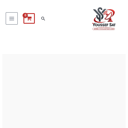
خطي
لى
البحث
لمحتوى