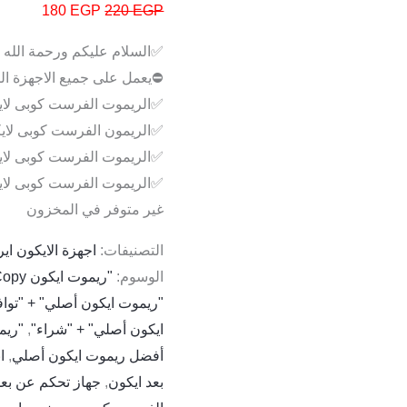
180
EGP
220
EGP
✅السلام عليكم ورحمة الله و
⛔يعمل على جميع الاجهزة التا
✅الريموت الفرست كوبى لاي
✅الريمون الفرست كوبى لاي
✅الريموت الفرست كوبى لاي
✅الريموت الفرست كوبى لاي
غير متوفر في المخزون
التصنيفات:
اجهزة الايكون اي
الوسوم:
"ريموت ايكون First Copy" + "جودة"
"ريموت ايكون أصلي" + "توا
ايكون أصلي" + "شراء"
,
"ريم
أفضل ريموت ايكون أصلي
,
ا
بعد ايكون
,
جهاز تحكم عن بعد