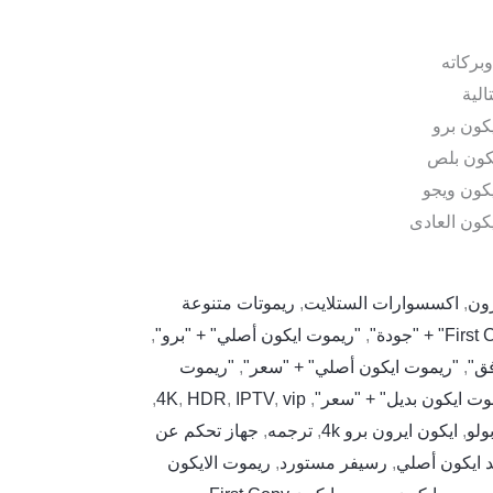
بركاته
لية
كون برو
كون بلص
كون ويجو
كون العادى
رون
,
اكسسوارات الستلايت
,
ريموتات متنوعة
,
"ريموت ايكون أصلي" + "برو"
,
فق"
,
"ريموت ايكون أصلي" + "سعر"
,
"ريموت
وت ايكون بديل" + "سعر"
,
vip
,
IPTV
,
HDR
,
4K
,
بولو
,
ايكون ايرون برو 4k
,
ترجمه
,
جهاز تحكم عن
 ايكون أصلي
,
رسيفر مستورد
,
ريموت الايكون