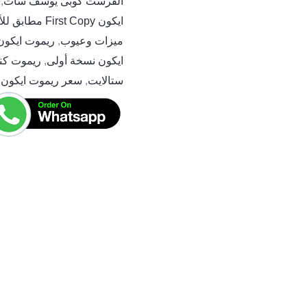
الفرست كوبى يوسف سات
,
ايكون First Copy مطابق للأصلي
ميزات وعيوب
,
ريموت ايكون
ايكون نسخة أولى
,
ريموت كن
ستالايت
,
سعر ريموت ايكون 