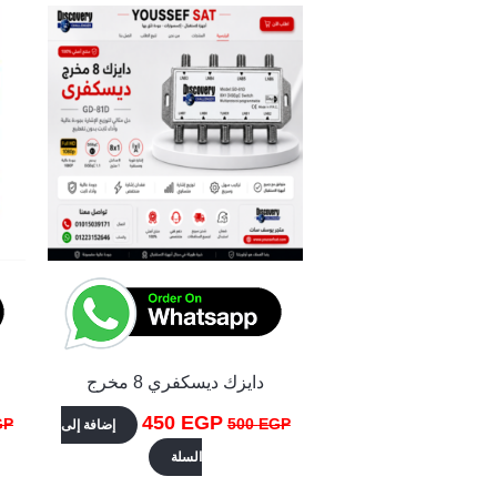
الأصلي
الحالي
هو:
هو:
450 EGP.
500 EGP.
دايزك ديسكفري 8 مخرج
450
EGP
GP
500
EGP
إضافة إلى
السلة