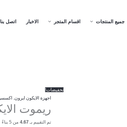
جميع المنتجات
اقسام المتجر
الاخبار
اتصل بنا
السعر
السعر
الأصلي
الحالي
هو:
هو:
تخفيضات!
180 EGP.
220 EGP.
اجهزة الايكون ايرون
,
اكسسوا
ريموت الاي
تم التقييم بـ
4.67
من 5 بناءً على تقييم