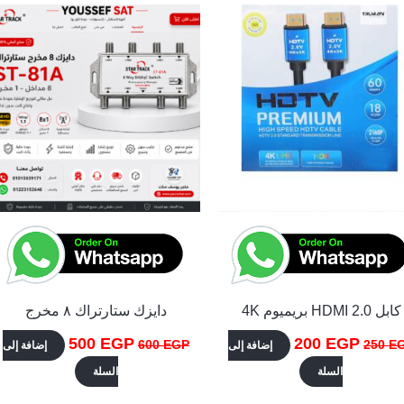
الأصلي
الحالي
الأصلي
الحالي
هو:
هو:
هو:
هو:
500 EGP.
600 EGP.
200 EGP.
250 EGP.
كابل HDMI 2.0 بريميوم 4K
دايزك ستارتراك ٨ مخرج
500
EGP
200
EGP
600
EGP
250
E
إضافة إلى
إضافة إلى
السلة
السلة