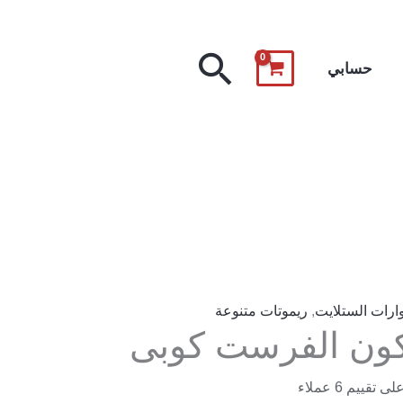
البحث
حسابي
رات الستلايت
,
ريموتات متنوعة
كون الفرست كوبى
6
عملاء