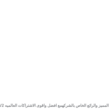
لرائع الخاص بالشركهمع افضل واقوى الاشتراكات العالميه TIGER ONE MILLION 4K V2