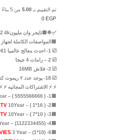
تم التقييم بـ
5.00
من 5 بناءً على تقييم
0
EGP
✅🔷
🟥تايجر وان مليونv2 4k
🟥المواصفات الكاملة لجهاز
☑️ 1- احدث معالج عالميا Ali 2661
☑️ 2 – رامات 4 جيجا
☑️ 3- فلاش 16MB
☑️ 18- يوجد عدد ٢ ريموت كنترول متميز جدا واحد عادى والأخر واير لاس
⚡ ⚡ الاشتراكات المجانيه ⚡ ⚡
ar – ( 5555566666 )
🟥1-
PTV
10Year – ( 1*16 )
🟥2-
PTV
10Year – ( 7*10 )
🟥3-
ear – (1122334455)
🟥4-
VIES
3 Year – (1*10)
🟥6-