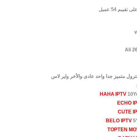
54
عميل
HAHA IPTV
10Ye
ECHO I
CUTE I
BELO IPTV
5Y
TOPTEN MO