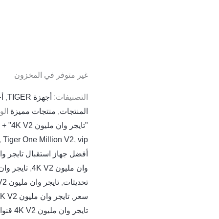
غير متوفر في المخزون
التصنيفات:
أجهزة TIGER
,
أجه
المنتجات
,
منتجات مميزة
الو
"تايجر وان مليون 4K V2" + "تحديث"
,
Tiger One Million V2
,
vip
أفضل جهاز استقبال تايجر وان مل
وان مليون 4K V2
,
تايجر وان مليو
تحديثات
,
تايجر وان مليون 4K V2 دليل المستخدم
سعر
,
تايجر وان مليون 4K V2 سيرفر Forever
تايجر وان مليون 4K V2 قنوات