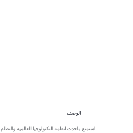
الوصف
استمتع باحدث انظمة التكنولوجيا العالميه والنظام المميز وا