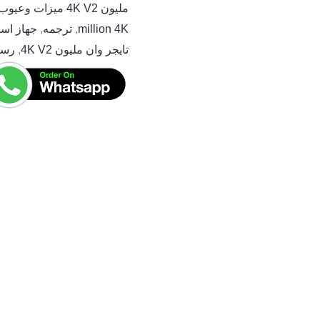
مليون 4K V2 ميزات وعيوب
million 4K
,
ترجمه
,
جهاز استقب
تايجر وان مليون 4K V2
,
رسي