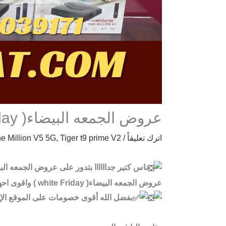
عروض الجمعه البيضاء( white Friday ) واقوى احهزة الفوركى
اترك تعليقاً
/
Tiger t9 prime V2
,
 Million V5 5G
ناس كتير جداااااا بتدور على عروض الجمعه البيضاء(  Friday
عروض الجمعه البيضاء( white Friday ) واقوى احهزة الفوركى
بفضل الله أقوى خصومات على الموقع الإ