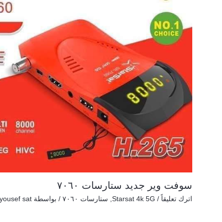
سوفت وير جديد ستارسات ٧٠٦٠
اترك تعليقاً
/
Starsat 4k 5G
,
ستارسات ٧٠٦٠
/ بواسطة
yousef sat