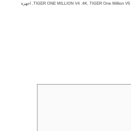
TIGER One Million V5
,
TIGER ONE MILLION V4 .4K
,
اجهزة