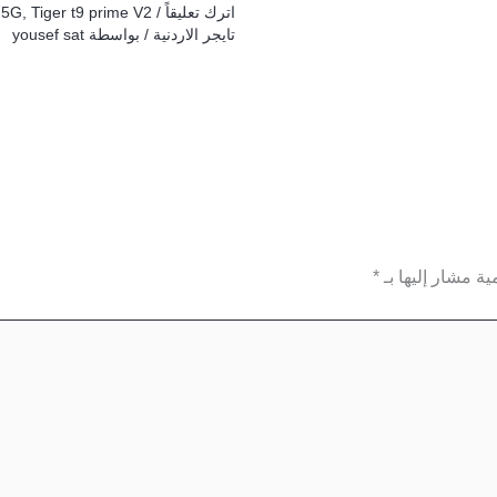
اترك تعليقاً
/
Tiger t9 prime V2
,
 5G
تايجر الاردنية
/ بواسطة
yousef sat
ية مشار إليها بـ
*