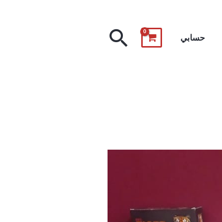
البحث
حسابي