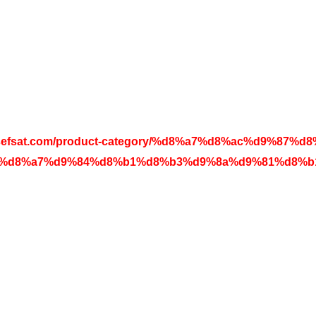
ussefsat.com/product-category/%d8%a7%d8%ac%d9%87%d
%d8%a7%d9%84%d8%b1%d8%b3%d9%8a%d9%81%d8%b