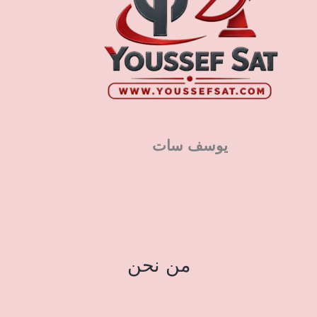
يوسف سات
من نحن