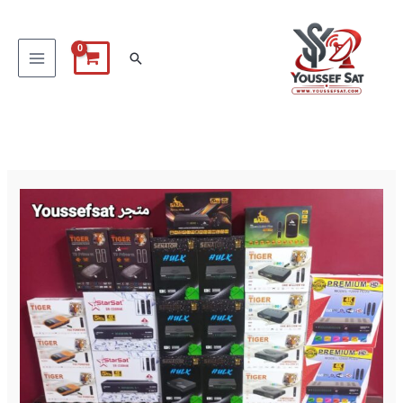
خطي
لى
البحث
لمحتوى