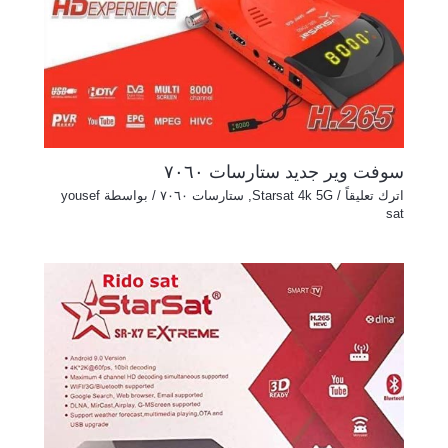
سوفت وير جديد ستارسات ٧٠٦٠
اترك تعليقاً
/
Starsat 4k 5G
,
ستارسات ٧٠٦٠
/ بواسطة
yousef
sat