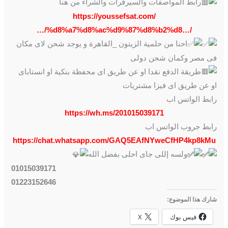
رابط المواصفات والسيرفرات والشراء من هنا
https://youssefsat.com/
…/%d8%a7%d8%ac%d9%87%d8%b2%d8…/
احنا من حلمية الزيتون _القاهرة و يوجد شحن لاى مكان
فى مصر وكمان شحن دولى
طريقة الدفع نقدا او عن طريق اى محفظة بنكية او انستاباى
او عن طريق اى فيزا مشتريات
رابط الواتس اب
https://wh.ms/201015039171
رابط جروب الواتس اب
https://chat.whatsapp.com/GAQ5EAfNYweCfHP4kp8kMu
ولسه إللى جاى احلى بفضل الله
01015039171
01223152646
شارك هذا الموضوع:
فيس بوك
X